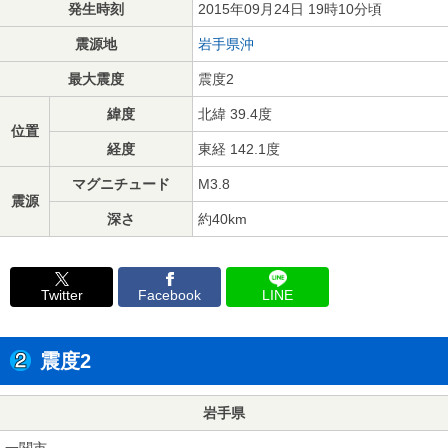
発生時刻
2015年09月24日 19時10分頃
震源地
岩手県沖
最大震度
震度2
緯度
北緯 39.4度
位置
経度
東経 142.1度
マグニチュード
M3.8
震源
深さ
約40km
Twitter
Facebook
LINE
震度2
岩手県
一関市