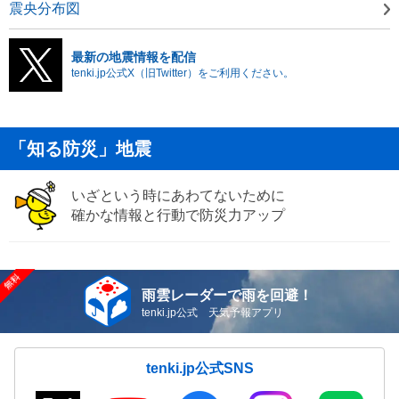
震央分布図
最新の地震情報を配信
tenki.jp公式X（旧Twitter）をご利用ください。
「知る防災」地震
いざという時にあわてないために
確かな情報と行動で防災力アップ
雨雲レーダーで雨を回避！
tenki.jp公式 天気予報アプリ
tenki.jp公式SNS