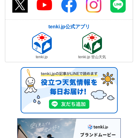
tenki.jp公式アプリ
tenki.jp
tenki.jp 登山天気