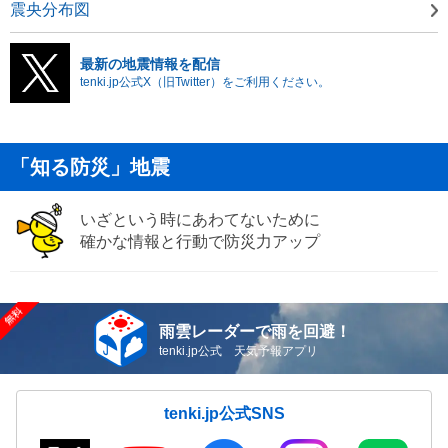
震央分布図
最新の地震情報を配信
tenki.jp公式X（旧Twitter）をご利用ください。
「知る防災」地震
いざという時にあわてないために
確かな情報と行動で防災力アップ
雨雲レーダーで雨を回避！
tenki.jp公式 天気予報アプリ
tenki.jp公式SNS