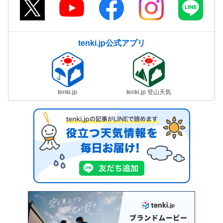
tenki.jp公式アプリ
tenki.jp
tenki.jp 登山天気