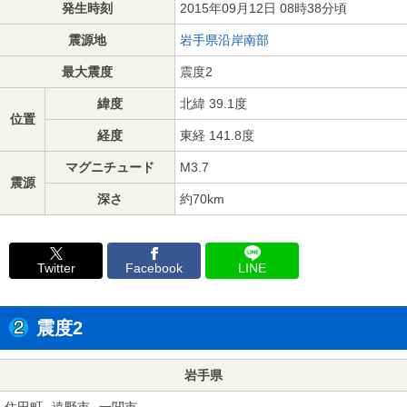
発生時刻
2015年09月12日 08時38分頃
震源地
岩手県沿岸南部
最大震度
震度2
緯度
北緯 39.1度
位置
経度
東経 141.8度
マグニチュード
M3.7
震源
深さ
約70km
Twitter
Facebook
LINE
震度2
岩手県
住田町
遠野市
一関市