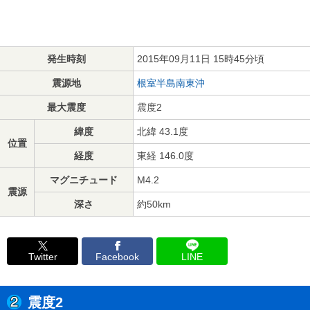
発生時刻
2015年09月11日 15時45分頃
震源地
根室半島南東沖
最大震度
震度2
緯度
北緯 43.1度
位置
経度
東経 146.0度
マグニチュード
M4.2
震源
深さ
約50km
Twitter
Facebook
LINE
震度2