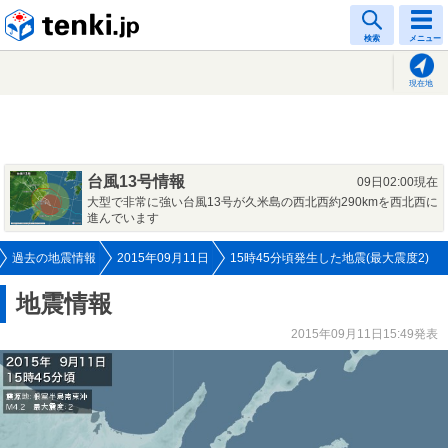
tenki.jp
検索
メニュー
現在地
台風13号情報
09日02:00現在
大型で非常に強い台風13号が久米島の西北西約290kmを西北西に
進んでいます
過去の地震情報
2015年09月11日
15時45分頃発生した地震(最大震度2)
地震情報
2015年09月11日15:49発表