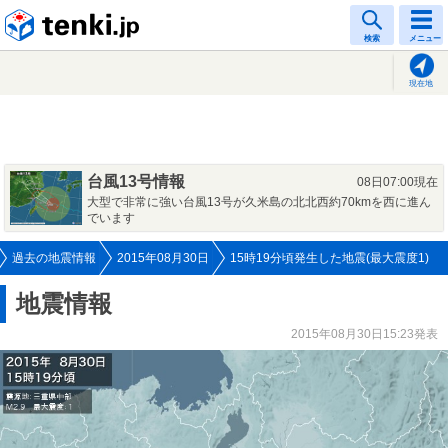
tenki.jp
検索
メニュー
現在地
台風13号情報
08日07:00現在
大型で非常に強い台風13号が久米島の北北西約70kmを西に進ん
でいます
過去の地震情報
2015年08月30日
15時19分頃発生した地震(最大震度1)
地震情報
2015年08月30日15:23発表