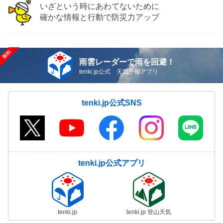
いざという時にあわてないために
確かな情報と行動で防災力アップ
雨雲レーダーで雨を回避！
tenki.jp公式 天気予報アプリ
tenki.jp公式SNS
tenki.jp公式アプリ
tenki.jp
tenki.jp 登山天気