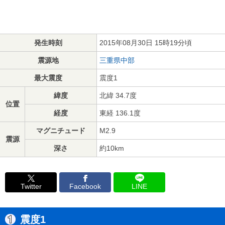
発生時刻
2015年08月30日 15時19分頃
震源地
三重県中部
最大震度
震度1
緯度
北緯 34.7度
位置
経度
東経 136.1度
マグニチュード
M2.9
震源
深さ
約10km
Twitter
Facebook
LINE
震度1