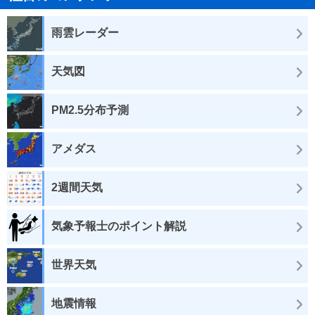
雨雲レーダー
天気図
PM2.5分布予測
アメダス
2週間天気
気象予報士のポイント解説
世界天気
地震情報