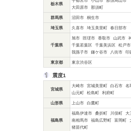
宇都宮市
小山市
那須烏山市
栃木県
大田原市
那須町
群馬県
沼田市
桐生市
埼玉県
久喜市
埼玉美里町
春日部市
旭市
匝瑳市
香取市
山武市
千葉県
千葉若葉区
千葉美浜区
松戸市
我孫子市
鎌ケ谷市
八街市
印
東京都
東京渋谷区
震度1
大崎市
宮城美里町
白石市
名
宮城県
山元町
松島町
利府町
山形県
上山市
白鷹町
福島伊達市
桑折町
川俣町
大
福島県
南相馬市
福島広野町
富岡町
猪苗代町