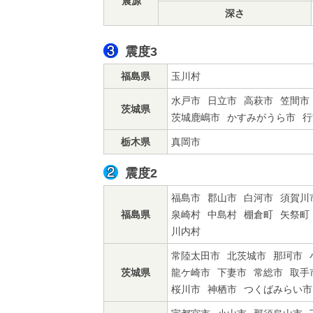
震源
深さ
震度3
福島県
玉川村
水戸市
日立市
高萩市
笠間市
茨城県
茨城鹿嶋市
かすみがうら市
行
栃木県
真岡市
震度2
福島市
郡山市
白河市
須賀川
福島県
泉崎村
中島村
棚倉町
矢祭町
川内村
常陸太田市
北茨城市
那珂市
茨城県
龍ケ崎市
下妻市
常総市
取手
桜川市
神栖市
つくばみらい市