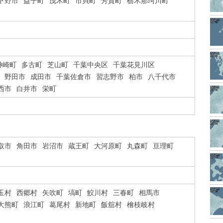
下野市
益子町
茂木町
市貝町
芳賀町
栃木那珂川町
神崎町
多古町
芝山町
千葉中央区
千葉花見川区
野田市
成田市
千葉佐倉市
習志野市
柏市
八千代市
西市
白井市
栄町
取市
角田市
岩沼市
蔵王町
大河原町
丸森町
亘理町
玉村
西郷村
矢吹町
塙町
鮫川村
三春町
相馬市
大熊町
浪江町
葛尾村
新地町
飯舘村
檜枝岐村