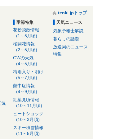
tenki.jpトップ
季節特集
天気ニュース
花粉飛散情報
気象予報士解説
(1～5月頃)
暮らしの話題
桜開花情報
放送局のニュース
(2～5月頃)
特集
GWの天気
(4～5月頃)
梅雨入り・明け
(5～7月頃)
熱中症情報
(4～9月頃)
紅葉見頃情報
天気
(10～11月頃)
ヒートショック
(10～3月頃)
スキー積雪情報
(11～5月頃)