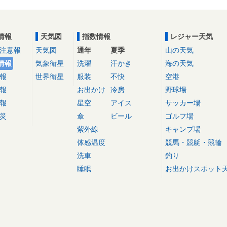
情報
天気図
指数情報
レジャー天気
注意報
天気図
通年
夏季
山の天気
情報
気象衛星
洗濯
汗かき
海の天気
報
世界衛星
服装
不快
空港
報
お出かけ
冷房
野球場
報
星空
アイス
サッカー場
災
傘
ビール
ゴルフ場
紫外線
キャンプ場
体感温度
競馬・競艇・競輪
洗車
釣り
睡眠
お出かけスポット