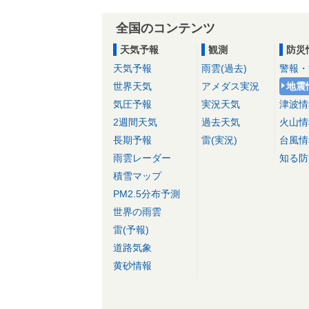
全国のコンテンツ
天気予報
観測
防災
天気予報
雨雲(過去)
警報・
世界天気
アメダス実況
地震
気圧予報
実況天気
津波情
2週間天気
過去天気
火山情
長期予報
雷(実況)
台風情
雨雲レーダー
知る防
積雪マップ
PM2.5分布予測
世界の雨雲
雷(予報)
道路気象
黄砂情報