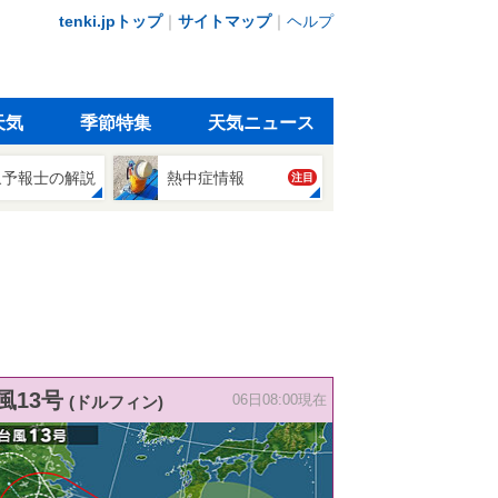
tenki.jpトップ
｜
サイトマップ
｜
ヘルプ
天気
季節特集
天気ニュース
象予報士の解説
熱中症情報
注目
風13号
(ドルフィン)
06日08:00現在