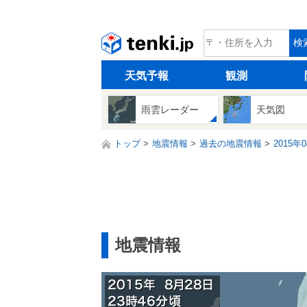
tenki.jp
検
天気予報
観測
雨雲レーダー
天気図
トップ
地震情報
過去の地震情報
2015年
地震情報