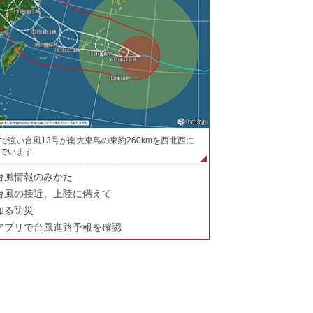
で強い台風13号が南大東島の東約260kmを西北西に
でいます
台風情報のみかた
台風の接近、上陸に備えて
知る防災
アプリで台風進路予報を確認