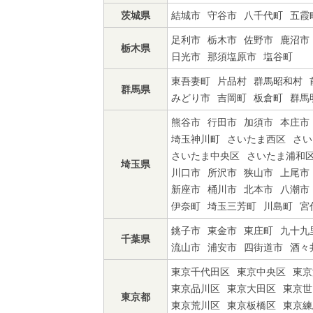
茨城県
結城市
守谷市
八千代町
五霞
足利市
栃木市
佐野市
鹿沼市
栃木県
日光市
那須塩原市
塩谷町
東吾妻町
片品村
群馬昭和村
群馬県
みどり市
吉岡町
板倉町
群馬
熊谷市
行田市
加須市
本庄市
埼玉神川町
さいたま西区
さい
さいたま中央区
さいたま浦和
埼玉県
川口市
所沢市
狭山市
上尾市
新座市
桶川市
北本市
八潮市
伊奈町
埼玉三芳町
川島町
宮
銚子市
東金市
東庄町
九十九
千葉県
流山市
浦安市
四街道市
酒々
東京千代田区
東京中央区
東京
東京品川区
東京大田区
東京世
東京都
東京荒川区
東京板橋区
東京練