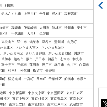
町
利根町
栃木さくら市
上三川町
壬生町
野木町
高根沢町
前橋市
高崎市
伊勢崎市
太田市
館林市
渋川市
安中市
明和町
千代田町
大泉町
邑楽町
東松山市
羽生市
鴻巣市
深谷市
滑川町
吉見町
たま北区
さいたま大宮区
さいたま見沼区
区
さいたま南区
さいたま緑区
さいたま岩槻区
川越市
草加市
越谷市
蕨市
戸田市
朝霞市
志木市
和光市
富士見市
三郷市
蓮田市
坂戸市
幸手市
吉川市
白岡市
代町
杉戸町
松伏町
秩父市
長瀞町
里町
横芝光町
一宮町
長南町
千葉緑区
船橋市
市原市
井町
港区
東京新宿区
東京文京区
東京墨田区
東京江東区
田谷区
東京中野区
東京杉並区
東京豊島区
東京北区
馬区
東京足立区
東京葛飾区
東京江戸川区
武蔵野市