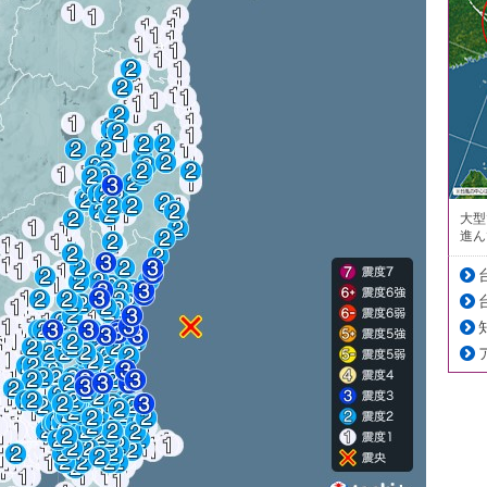
大型
進ん