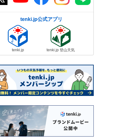
tenki.jp公式アプリ
tenki.jp
tenki.jp 登山天気