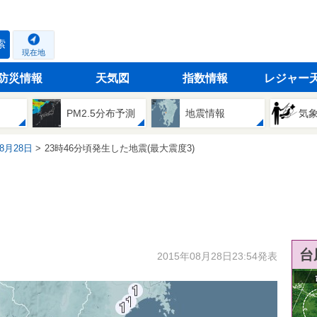
索
現在地
防災情報
天気図
指数情報
レジャー
PM2.5分布予測
地震情報
気
08月28日
23時46分頃発生した地震(最大震度3)
台
2015年08月28日23:54発表