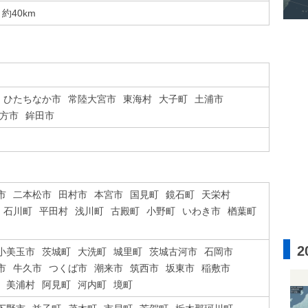
約40km
ひたちなか市
常陸大宮市
東海村
大子町
土浦市
方市
鉾田市
市
二本松市
田村市
本宮市
国見町
鏡石町
天栄村
石川町
平田村
浅川町
古殿町
小野町
いわき市
楢葉町
2
小美玉市
茨城町
大洗町
城里町
茨城古河市
石岡市
市
牛久市
つくば市
潮来市
筑西市
坂東市
稲敷市
美浦村
阿見町
河内町
境町