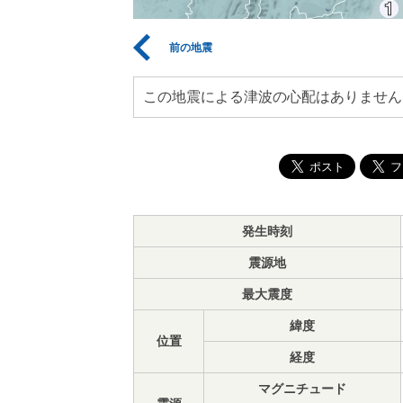
前の地震
この地震による津波の心配はありません
発生時刻
震源地
最大震度
緯度
位置
経度
マグニチュード