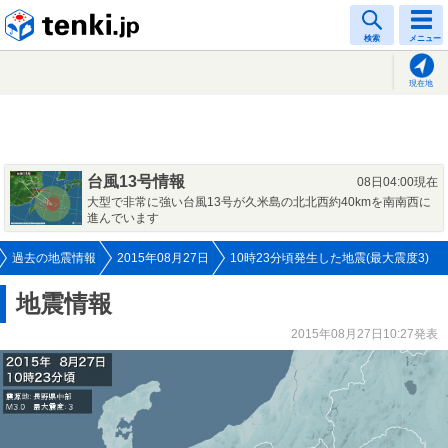
tenki.jp
検索
メニュー
現在地
台風13号情報
08日04:00現在
大型で非常に強い台風13号が久米島の北北西約40kmを南南西に
進んでいます
過去の地震情報
2015年08月27日
10時23分頃発生した地震(最大震度3)
地震情報
2015年08月27日10:27発表