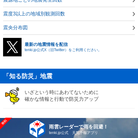
震度3以上の地域別観測回数
震央分布図
最新の地震情報を配信
tenki.jp公式X（旧Twitter）をご利用ください。
「知る防災」地震
いざという時にあわてないために
確かな情報と行動で防災力アップ
雨雲レーダーで雨を回避！
tenki.jp公式 天気予報アプリ