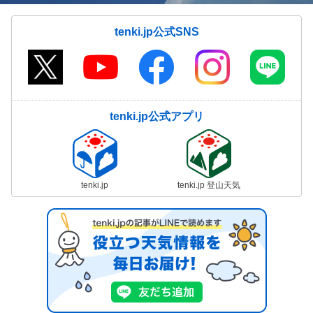
tenki.jp公式SNS
tenki.jp公式アプリ
tenki.jp
tenki.jp 登山天気