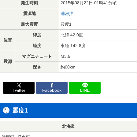
発生時刻
2015年08月22日 01時41分頃
震源地
浦河沖
最大震度
震度1
緯度
北緯 42.0度
位置
経度
東経 142.8度
マグニチュード
M3.5
震源
深さ
約60km
Twitter
Facebook
LINE
震度1
北海道
浦河町
様似町