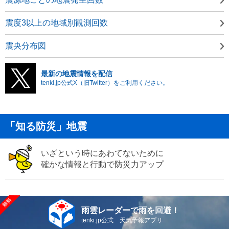
震度3以上の地域別観測回数
震央分布図
最新の地震情報を配信
tenki.jp公式X（旧Twitter）をご利用ください。
「知る防災」地震
いざという時にあわてないために
確かな情報と行動で防災力アップ
雨雲レーダーで雨を回避！
tenki.jp公式 天気予報アプリ