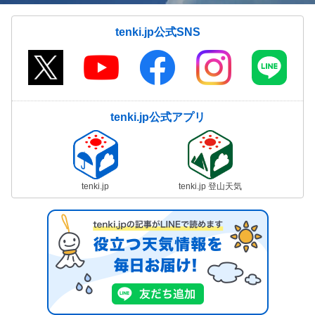
tenki.jp公式SNS
tenki.jp公式アプリ
tenki.jp
tenki.jp 登山天気