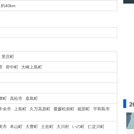
約40km
里庄町
市
府中町
大崎上島町
津町
高松市
直島町
2
中央市
上島町
久万高原町
愛媛松前町
砥部町
宇和島市
美市
本山町
大豊町
土佐町
大川村
いの町
仁淀川町