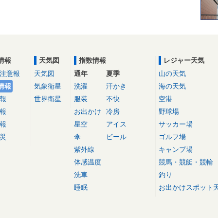
情報
天気図
指数情報
レジャー天気
注意報
天気図
通年
夏季
山の天気
情報
気象衛星
洗濯
汗かき
海の天気
報
世界衛星
服装
不快
空港
報
お出かけ
冷房
野球場
報
星空
アイス
サッカー場
災
傘
ビール
ゴルフ場
紫外線
キャンプ場
体感温度
競馬・競艇・競輪
洗車
釣り
睡眠
お出かけスポット