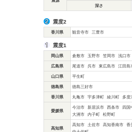
震源
深さ
震度2
香川県
観音寺市
三豊市
震度1
岡山県
倉敷市
玉野市
笠岡市
浅口市
広島県
尾道市
呉市
東広島市
江田島
山口県
平生町
徳島県
徳島三好市
香川県
丸亀市
宇多津町
綾川町
多度
今治市
新居浜市
西条市
四国
愛媛県
大洲市
内子町
松野町
高知市
土佐市
高知香南市
香
高知県
中土佐町