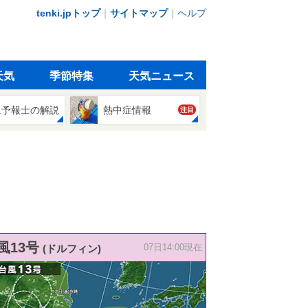
tenki.jpトップ
｜
サイトマップ
｜
ヘルプ
天気
季節特集
天気ニュース
象予報士の解説
熱中症情報
注目
風13号
(ドルフィン)
07日14:00現在