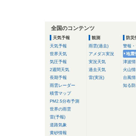
全国のコンテンツ
天気予報
観測
防災
天気予報
雨雲(過去)
警報・
世界天気
アメダス実況
地震
気圧予報
実況天気
津波情
2週間天気
過去天気
火山情
長期予報
雷(実況)
台風情
雨雲レーダー
知る防
積雪マップ
PM2.5分布予測
世界の雨雲
雷(予報)
道路気象
黄砂情報