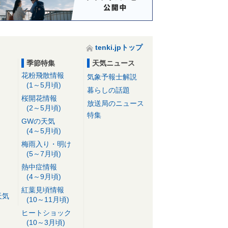
tenki.jpトップ
季節特集
天気ニュース
花粉飛散情報
気象予報士解説
(1～5月頃)
暮らしの話題
桜開花情報
放送局のニュース
(2～5月頃)
特集
GWの天気
(4～5月頃)
梅雨入り・明け
(5～7月頃)
熱中症情報
(4～9月頃)
紅葉見頃情報
天気
(10～11月頃)
ヒートショック
(10～3月頃)