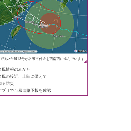
で強い台風13号が名護市付近を西南西に進んでいます
台風情報のみかた
台風の接近、上陸に備えて
知る防災
アプリで台風進路予報を確認