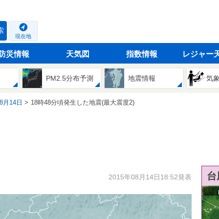
索
現在地
防災情報
天気図
指数情報
レジャー
PM2.5分布予測
地震情報
気
08月14日
18時48分頃発生した地震(最大震度2)
台
2015年08月14日18:52発表