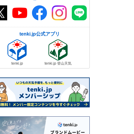
tenki.jp公式アプリ
tenki.jp
tenki.jp 登山天気