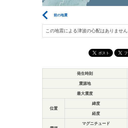
前の地震
この地震による津波の心配はありません
発生時刻
震源地
最大震度
緯度
位置
経度
マグニチュード