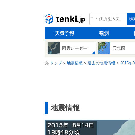
tenki.jp
検
天気予報
観測
雨雲レーダー
天気図
トップ
地震情報
過去の地震情報
2015年
地震情報