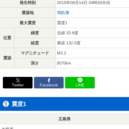
発生時刻
2015年08月14日 04時30分頃
震源地
周防灘
最大震度
震度1
緯度
北緯 33.8度
位置
経度
東経 132.0度
マグニチュード
M3.2
震源
深さ
約70km
Twitter
Facebook
LINE
震度1
広島県
大竹市