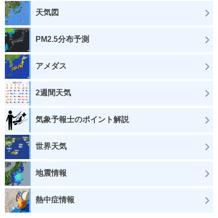
天気図
PM2.5分布予測
アメダス
2週間天気
気象予報士のポイント解説
世界天気
地震情報
熱中症情報