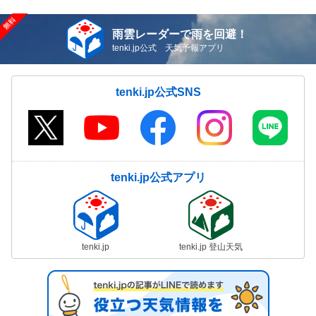
雨雲レーダーで雨を回避！
tenki.jp公式 天気予報アプリ
tenki.jp公式SNS
tenki.jp公式アプリ
tenki.jp
tenki.jp 登山天気