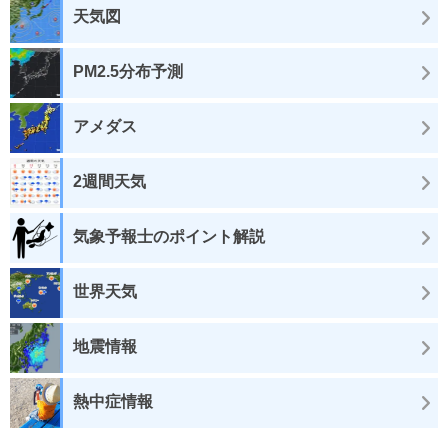
天気図
PM2.5分布予測
アメダス
2週間天気
気象予報士のポイント解説
世界天気
地震情報
熱中症情報