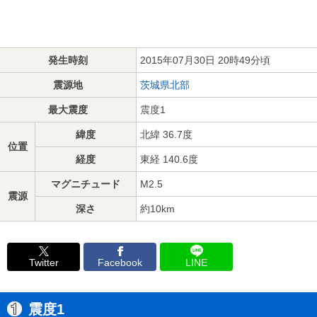
発生時刻
2015年07月30日 20時49分頃
震源地
茨城県北部
最大震度
震度1
緯度
北緯 36.7度
位置
経度
東経 140.6度
マグニチュード
M2.5
震源
深さ
約10km
Twitter
Facebook
LINE
震度1