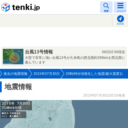
tenki.jp
検索
メニュー
現在地
台風13号情報
09日02:00現在
大型で非常に強い台風13号が久米島の西北西約290kmを西北西に
進んでいます
過去の地震情報
2015年07月30日
20時49分頃発生した地震(最大震度1)
地震情報
2015年07月30日20:53発表