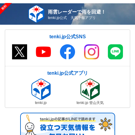
雨雲レーダーで雨を回避！
tenki.jp公式 天気予報アプリ
tenki.jp公式SNS
tenki.jp公式アプリ
tenki.jp
tenki.jp 登山天気