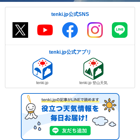
tenki.jp公式SNS
tenki.jp公式アプリ
tenki.jp
tenki.jp 登山天気