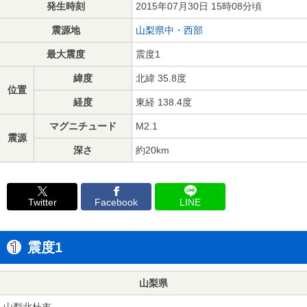
発生時刻
2015年07月30日 15時08分頃
震源地
山梨県中・西部
最大震度
震度1
緯度
北緯 35.8度
位置
経度
東経 138.4度
マグニチュード
M2.1
震源
深さ
約20km
Twitter
Facebook
LINE
震度1
山梨県
山梨北杜市