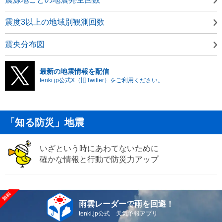
震度3以上の地域別観測回数
震央分布図
最新の地震情報を配信
tenki.jp公式X（旧Twitter）をご利用ください。
「知る防災」地震
いざという時にあわてないために
確かな情報と行動で防災力アップ
雨雲レーダーで雨を回避！
tenki.jp公式 天気予報アプリ