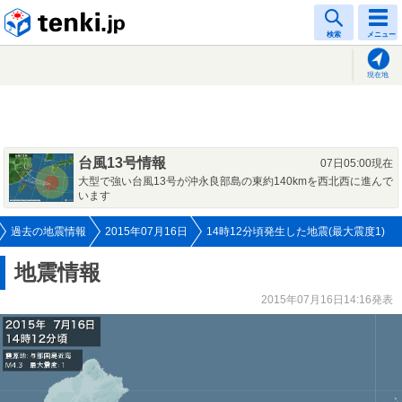
tenki.jp
検索
メニュー
現在地
台風13号情報
07日05:00現在
大型で強い台風13号が沖永良部島の東約140kmを西北西に進んで
います
過去の地震情報
2015年07月16日
14時12分頃発生した地震(最大震度1)
地震情報
2015年07月16日14:16発表