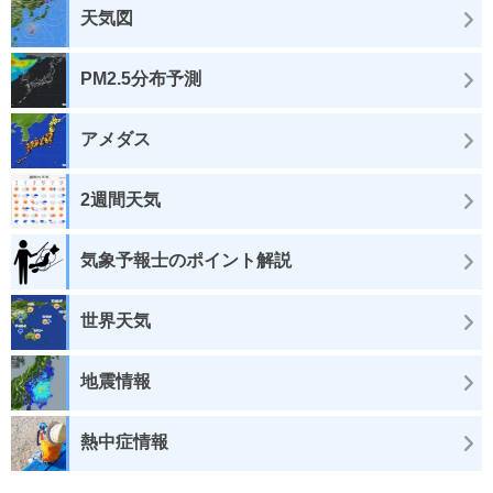
天気図
PM2.5分布予測
アメダス
2週間天気
気象予報士のポイント解説
世界天気
地震情報
熱中症情報