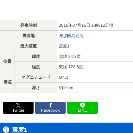
発生時刻
2015年07月16日 14時12分頃
震源地
与那国島近海
最大震度
震度1
緯度
北緯 24.2度
位置
経度
東経 122.8度
マグニチュード
M4.3
震源
深さ
約10km
Twitter
Facebook
LINE
震度1