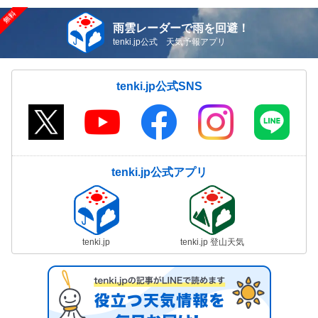
雨雲レーダーで雨を回避！
tenki.jp公式 天気予報アプリ
tenki.jp公式SNS
tenki.jp公式アプリ
tenki.jp
tenki.jp 登山天気