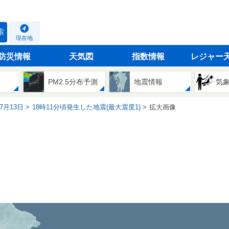
索
現在地
防災情報
天気図
指数情報
レジャー
PM2.5分布予測
地震情報
気
07月13日
18時11分頃発生した地震(最大震度1)
拡大画像