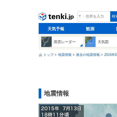
tenki.jp
検
天気予報
観測
雨雲レーダー
天気図
トップ
地震情報
過去の地震情報
2015年
地震情報