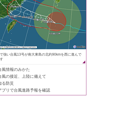
で強い台風13号が南大東島の北約90kmを西に進んで
す
台風情報のみかた
台風の接近、上陸に備えて
知る防災
アプリで台風進路予報を確認