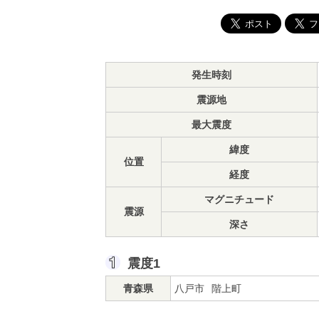
発生時刻
震源地
最大震度
緯度
位置
経度
マグニチュード
震源
深さ
震度1
青森県
八戸市
階上町