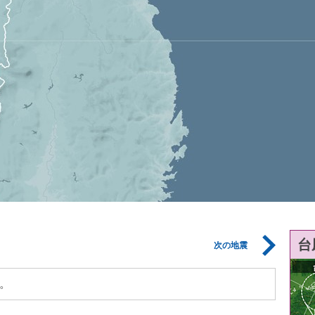
台
次の地震
。