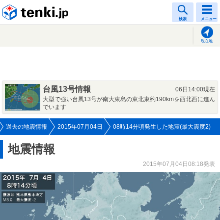
tenki.jp
検索
メニュー
現在地
台風13号情報
06日14:00現在
大型で強い台風13号が南大東島の東北東約190kmを西北西に進ん
でいます
過去の地震情報
2015年07月04日
08時14分頃発生した地震(最大震度2)
地震情報
2015年07月04日08:18発表