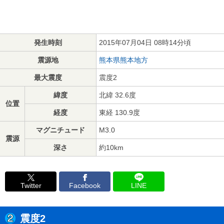
発生時刻
2015年07月04日 08時14分頃
震源地
熊本県熊本地方
最大震度
震度2
緯度
北緯 32.6度
位置
経度
東経 130.9度
マグニチュード
M3.0
震源
深さ
約10km
Twitter
Facebook
LINE
震度2