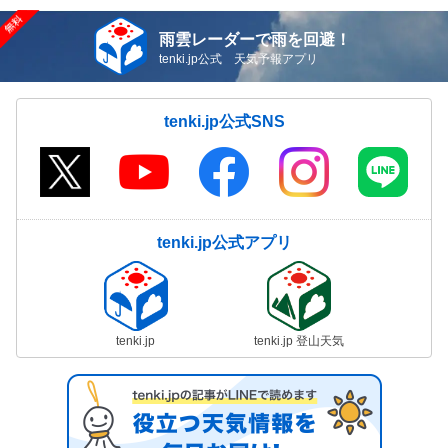
雨雲レーダーで雨を回避！
tenki.jp公式 天気予報アプリ
tenki.jp公式SNS
tenki.jp公式アプリ
tenki.jp
tenki.jp 登山天気