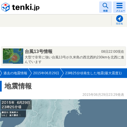
tenki.jp
検索
メニュー
現在地
台風13号情報
08日22:00現在
大型で非常に強い台風13号が久米島の西北西約230kmを北西に進
んでいます
過去の地震情報
2015年06月29日
23時25分頃発生した地震(最大震度1)
地震情報
2015年06月29日23:29発表