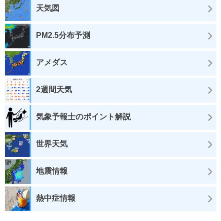
天気図
PM2.5分布予測
アメダス
2週間天気
気象予報士のポイント解説
世界天気
地震情報
熱中症情報