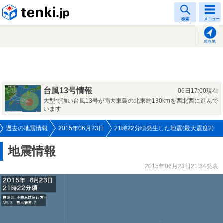
tenki.jp
検索
メニュー
現在地
台風13号情報
06日17:00現在
大型で強い台風13号が南大東島の北東約130kmを西北西に進んで
います
過去の地震情報
2015年06月23日
21時22分頃発生した地震(最大震度2)
地震情報
2015年06月23日21:34発表