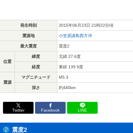
発生時刻
2015年06月23日 21時22分頃
震源地
小笠原諸島西方沖
最大震度
震度2
緯度
北緯 27.6度
位置
経度
東経 139.9度
マグニチュード
M5.3
震源
深さ
約440km
Twitter
Facebook
LINE
震度2