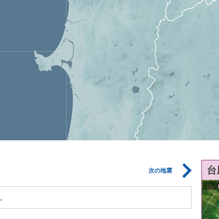
台
次の地震
。