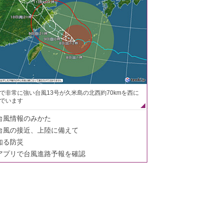
で非常に強い台風13号が久米島の北西約70kmを西に
でいます
台風情報のみかた
台風の接近、上陸に備えて
知る防災
アプリで台風進路予報を確認