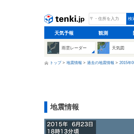
tenki.jp
検
天気予報
観測
雨雲レーダー
天気図
トップ
地震情報
過去の地震情報
2015年
地震情報