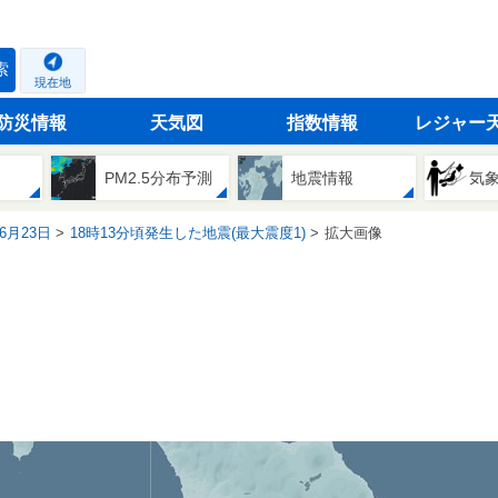
索
現在地
防災情報
天気図
指数情報
レジャー
PM2.5分布予測
地震情報
気
06月23日
18時13分頃発生した地震(最大震度1)
拡大画像