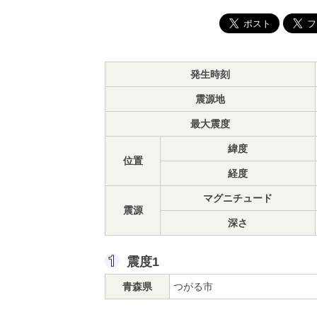
発生時刻
震源地
最大震度
緯度
位置
経度
マグニチュード
震源
深さ
震度1
青森県
つがる市