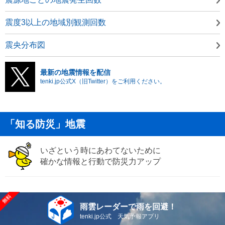
震度3以上の地域別観測回数
震央分布図
最新の地震情報を配信
tenki.jp公式X（旧Twitter）をご利用ください。
「知る防災」地震
いざという時にあわてないために
確かな情報と行動で防災力アップ
雨雲レーダーで雨を回避！
tenki.jp公式 天気予報アプリ