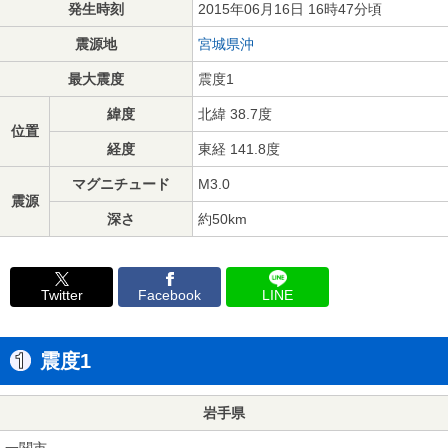
発生時刻
2015年06月16日 16時47分頃
震源地
宮城県沖
最大震度
震度1
緯度
北緯 38.7度
位置
経度
東経 141.8度
マグニチュード
M3.0
震源
深さ
約50km
Twitter
Facebook
LINE
震度1
岩手県
一関市