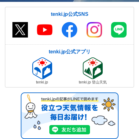
tenki.jp公式SNS
tenki.jp公式アプリ
tenki.jp
tenki.jp 登山天気