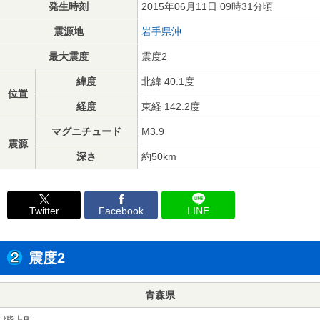
発生時刻
2015年06月11日 09時31分頃
震源地
岩手県沖
最大震度
震度2
緯度
北緯 40.1度
位置
経度
東経 142.2度
マグニチュード
M3.9
震源
深さ
約50km
Twitter
Facebook
LINE
震度2
青森県
階上町