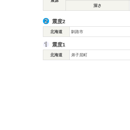
震源
深さ
震度2
北海道
釧路市
震度1
北海道
弟子屈町