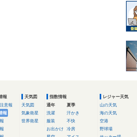
情報
天気図
指数情報
レジャー天気
注意報
天気図
通年
夏季
山の天気
情報
気象衛星
洗濯
汗かき
海の天気
報
世界衛星
服装
不快
空港
報
お出かけ
冷房
野球場
報
星空
アイス
サッカー場