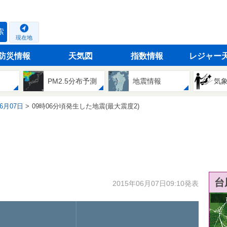
索
現在地
防災情報
天気図
指数情報
レジャー
PM2.5分布予測
地震情報
気
06月07日
09時06分頃発生した地震(最大震度2)
台
2015年06月07日09:10発表