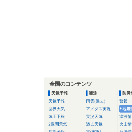
全国のコンテンツ
天気予報
観測
防災
天気予報
雨雲(過去)
警報・
世界天気
アメダス実況
地震
気圧予報
実況天気
津波情
2週間天気
過去天気
火山情
長期予報
雷(実況)
台風情