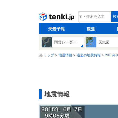
tenki.jp
検
天気予報
観測
雨雲レーダー
天気図
トップ
地震情報
過去の地震情報
2015年
地震情報