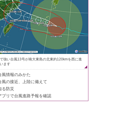
で強い台風13号が南大東島の北東約120kmを西に進
います
台風情報のみかた
台風の接近、上陸に備えて
知る防災
アプリで台風進路予報を確認