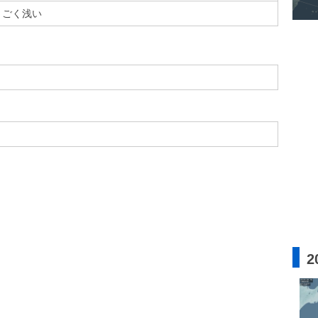
ごく浅い
2