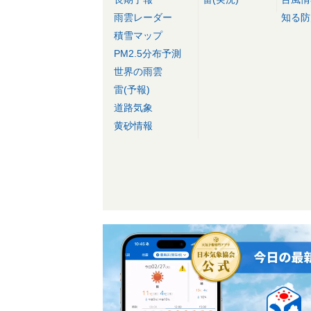
雨雲レーダー
知る防
積雪マップ
PM2.5分布予測
世界の雨雲
雷(予報)
道路気象
黄砂情報