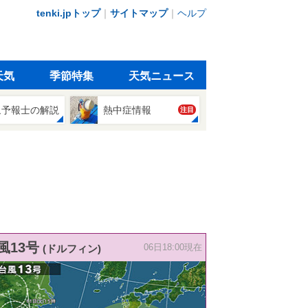
tenki.jpトップ
｜
サイトマップ
｜
ヘルプ
天気
季節特集
天気ニュース
象予報士の解説
熱中症情報
注目
風13号
(ドルフィン)
06日18:00現在