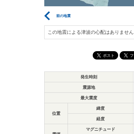
前の地震
この地震による津波の心配はありません
発生時刻
震源地
最大震度
緯度
位置
経度
マグニチュード