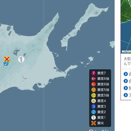
大型
んで