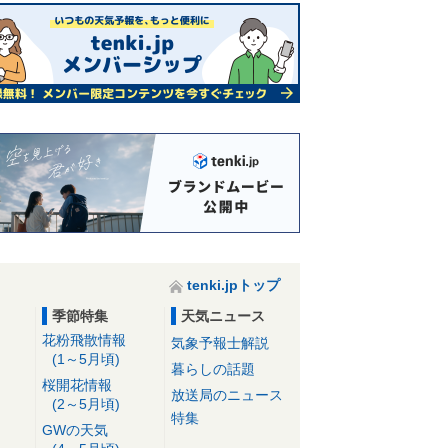
tenki.jpトップ
季節特集
天気ニュース
花粉飛散情報
気象予報士解説
(1～5月頃)
暮らしの話題
桜開花情報
放送局のニュース
(2～5月頃)
特集
GWの天気