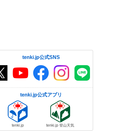
tenki.jp公式SNS
tenki.jp公式アプリ
tenki.jp
tenki.jp 登山天気