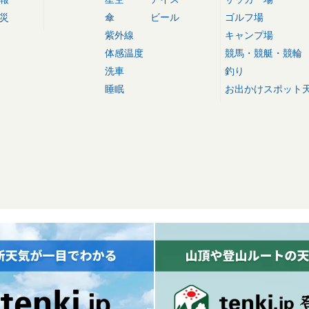
災
傘
ビール
ゴルフ場
紫外線
キャンプ場
体感温度
競馬・競艇・競輪
洗車
釣り
睡眠
お出かけスポット