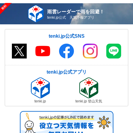
雨雲レーダーで雨を回避！
tenki.jp公式 天気予報アプリ
tenki.jp公式SNS
tenki.jp公式アプリ
tenki.jp
tenki.jp 登山天気