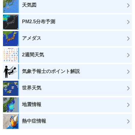
天気図
PM2.5分布予測
アメダス
2週間天気
気象予報士のポイント解説
世界天気
地震情報
熱中症情報