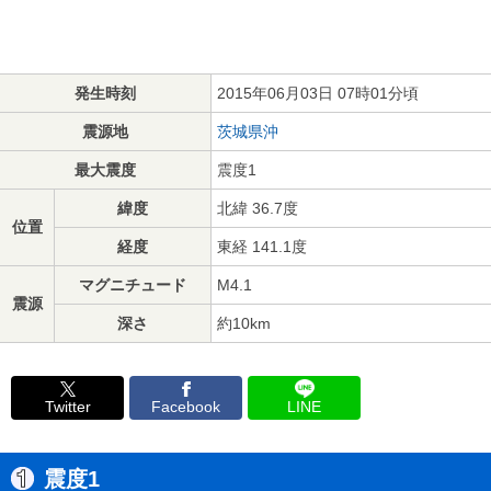
発生時刻
2015年06月03日 07時01分頃
震源地
茨城県沖
最大震度
震度1
緯度
北緯 36.7度
位置
経度
東経 141.1度
マグニチュード
M4.1
震源
深さ
約10km
Twitter
Facebook
LINE
震度1