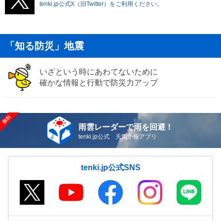
tenki.jp公式X（旧Twitter）をご利用ください。
「知る防災」地震
いざという時にあわてないために
確かな情報と行動で防災力アップ
雨雲レーダーで雨を回避！
tenki.jp公式 天気予報アプリ
tenki.jp公式SNS