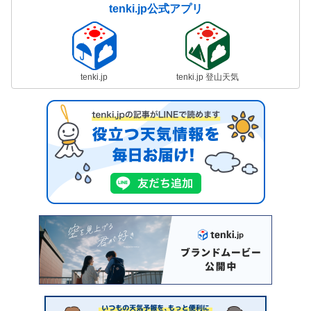
tenki.jp公式アプリ
tenki.jp
tenki.jp 登山天気