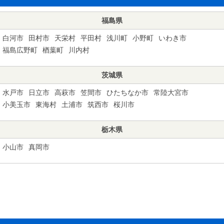
福島県
白河市
田村市
天栄村
平田村
浅川町
小野町
いわき市
福島広野町
楢葉町
川内村
茨城県
水戸市
日立市
高萩市
笠間市
ひたちなか市
常陸大宮市
小美玉市
東海村
土浦市
筑西市
桜川市
栃木県
小山市
真岡市