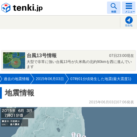
tenki.jp
検索
メニュー
現在地
台風13号情報
07日23:00現在
大型で非常に強い台風13号が久米島の北約90kmを西に進んでい
ます
過去の地震情報
2015年06月03日
07時01分頃発生した地震(最大震度1)
地震情報
2015年06月03日07:06発表