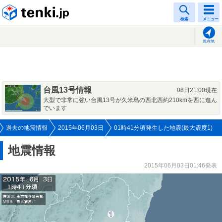
tenki.jp
検索
メニュー
現在地
台風13号情報
08日21:00現在
大型で非常に強い台風13号が久米島の西北西約210kmを西に進ん
でいます
過去の地震情報
2015年06月03日
01時41分頃発生した地震(最大震度1)
地震情報
2015年06月03日01:46発表