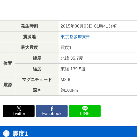
発生時刻
2015年06月03日 01時41分頃
震源地
東京都多摩東部
最大震度
震度1
緯度
北緯 35.7度
位置
経度
東経 139.5度
マグニチュード
M3.6
震源
深さ
約100km
Twitter
Facebook
LINE
震度1