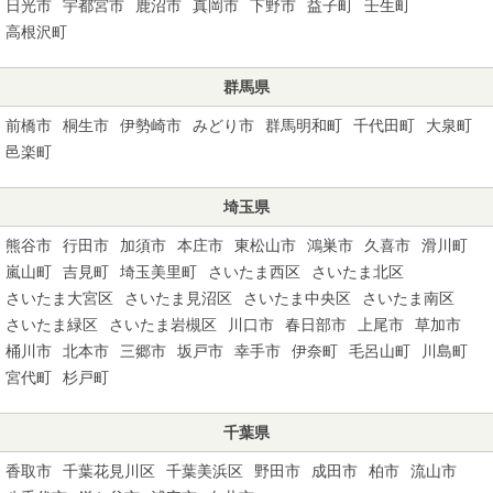
日光市
宇都宮市
鹿沼市
真岡市
下野市
益子町
壬生町
高根沢町
群馬県
前橋市
桐生市
伊勢崎市
みどり市
群馬明和町
千代田町
大泉町
邑楽町
埼玉県
熊谷市
行田市
加須市
本庄市
東松山市
鴻巣市
久喜市
滑川町
嵐山町
吉見町
埼玉美里町
さいたま西区
さいたま北区
さいたま大宮区
さいたま見沼区
さいたま中央区
さいたま南区
さいたま緑区
さいたま岩槻区
川口市
春日部市
上尾市
草加市
桶川市
北本市
三郷市
坂戸市
幸手市
伊奈町
毛呂山町
川島町
宮代町
杉戸町
千葉県
香取市
千葉花見川区
千葉美浜区
野田市
成田市
柏市
流山市