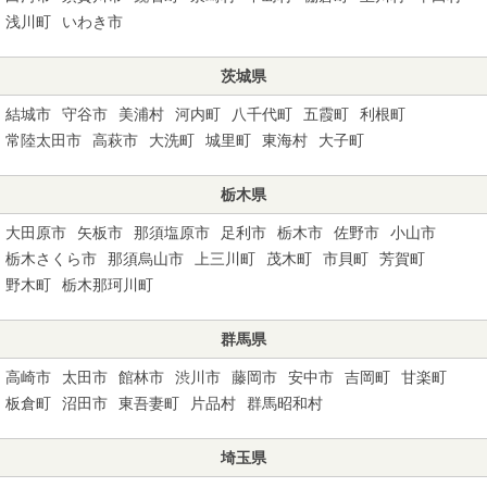
浅川町
いわき市
茨城県
結城市
守谷市
美浦村
河内町
八千代町
五霞町
利根町
常陸太田市
高萩市
大洗町
城里町
東海村
大子町
栃木県
大田原市
矢板市
那須塩原市
足利市
栃木市
佐野市
小山市
栃木さくら市
那須烏山市
上三川町
茂木町
市貝町
芳賀町
野木町
栃木那珂川町
群馬県
高崎市
太田市
館林市
渋川市
藤岡市
安中市
吉岡町
甘楽町
板倉町
沼田市
東吾妻町
片品村
群馬昭和村
埼玉県