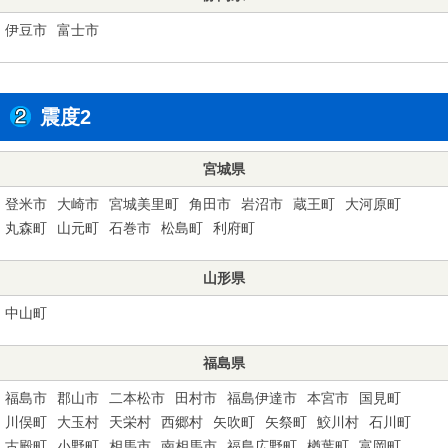
伊豆市
富士市
震度2
宮城県
登米市
大崎市
宮城美里町
角田市
岩沼市
蔵王町
大河原町
丸森町
山元町
石巻市
松島町
利府町
山形県
中山町
福島県
福島市
郡山市
二本松市
田村市
福島伊達市
本宮市
国見町
川俣町
大玉村
天栄村
西郷村
矢吹町
矢祭町
鮫川村
石川町
古殿町
小野町
相馬市
南相馬市
福島広野町
楢葉町
富岡町