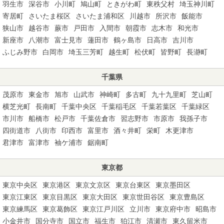
羽生市
深谷市
小川町
鳩山町
ときがわ町
東秩父村
埼玉神川町
寄居町
さいたま桜区
さいたま浦和区
川越市
所沢市
飯能市
狭山市
越谷市
蕨市
戸田市
入間市
朝霞市
志木市
和光市
新座市
八潮市
富士見市
蓮田市
鶴ヶ島市
日高市
吉川市
ふじみ野市
白岡市
埼玉三芳町
越生町
松伏町
皆野町
長瀞町
千葉県
茂原市
東金市
旭市
山武市
神崎町
多古町
九十九里町
芝山町
横芝光町
長南町
千葉中央区
千葉稲毛区
千葉若葉区
千葉緑区
市川市
船橋市
松戸市
千葉佐倉市
習志野市
市原市
我孫子市
四街道市
八街市
印西市
富里市
酒々井町
栄町
木更津市
君津市
富津市
袖ケ浦市
鋸南町
東京都
東京中央区
東京港区
東京文京区
東京台東区
東京墨田区
東京江東区
東京目黒区
東京大田区
東京世田谷区
東京豊島区
東京練馬区
東京葛飾区
東京江戸川区
立川市
東京府中市
昭島市
小金井市
国分寺市
国立市
福生市
狛江市
清瀬市
東久留米市