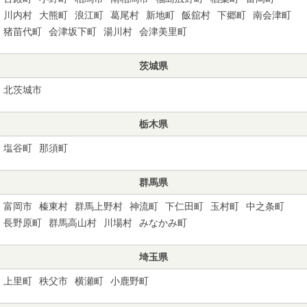
川内村
大熊町
浪江町
葛尾村
新地町
飯舘村
下郷町
南会津町
猪苗代町
会津坂下町
湯川村
会津美里町
茨城県
北茨城市
栃木県
塩谷町
那須町
群馬県
富岡市
榛東村
群馬上野村
神流町
下仁田町
玉村町
中之条町
長野原町
群馬高山村
川場村
みなかみ町
埼玉県
上里町
秩父市
横瀬町
小鹿野町