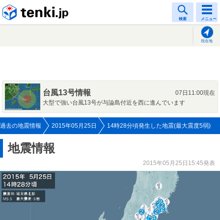
tenki.jp
検索
メニュー
現在地
台風13号情報
07日11:00現在
大型で強い台風13号が与論島付近を西に進んでいます
過去の地震情報
2015年05月25日
14時28分頃発生した地震(最大震度5弱)
地震情報
2015年05月25日15:45発表