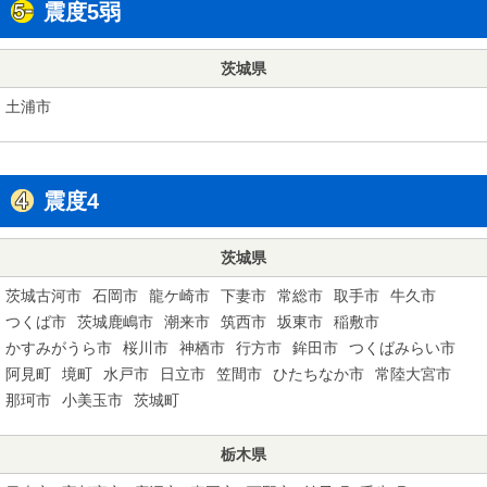
震度5弱
茨城県
土浦市
震度4
茨城県
茨城古河市
石岡市
龍ケ崎市
下妻市
常総市
取手市
牛久市
つくば市
茨城鹿嶋市
潮来市
筑西市
坂東市
稲敷市
かすみがうら市
桜川市
神栖市
行方市
鉾田市
つくばみらい市
阿見町
境町
水戸市
日立市
笠間市
ひたちなか市
常陸大宮市
那珂市
小美玉市
茨城町
栃木県