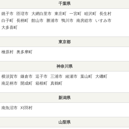
千葉県
銚子市
匝瑳市
大網白里市
東庄町
一宮町
睦沢町
長生村
白子町
長柄町
館山市
勝浦市
鴨川市
南房総市
いすみ市
大多喜町
東京都
檜原村
奥多摩町
神奈川県
横須賀市
鎌倉市
逗子市
三浦市
綾瀬市
葉山町
大磯町
南足柄市
開成町
箱根町
真鶴町
新潟県
南魚沼市
刈羽村
山梨県