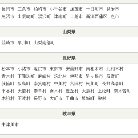
長岡市
三条市
柏崎市
小千谷市
加茂市
十日町市
見附市
魚沼市
出雲崎町
湯沢町
津南町
上越市
新潟西蒲区
燕市
山梨県
韮崎市
早川町
山梨南部町
長野県
松本市
小諸市
塩尻市
東御市
安曇野市
南相木村
北相木村
青木村
下諏訪町
麻績村
筑北村
伊那市
駒ヶ根市
辰野町
箕輪町
飯島町
南箕輪村
中川村
宮田村
松川町
長野高森町
平谷村
天龍村
泰阜村
喬木村
豊丘村
大鹿村
上松町
南木曽町
木祖村
王滝村
長野市
大町市
千曲市
坂城町
栄村
岐阜県
中津川市