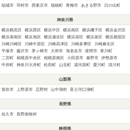
稲城市
羽村市
西東京市
瑞穂町
青梅市
あきる野市
日の出町
神奈川県
横浜鶴見区
横浜西区
横浜中区
横浜南区
横浜磯子区
横浜金沢区
横浜港南区
横浜旭区
横浜瀬谷区
横浜栄区
横浜泉区
横浜都筑区
川崎川崎区
川崎中原区
川崎高津区
川崎多摩区
川崎麻生区
平塚市
藤沢市
茅ヶ崎市
大和市
海老名市
座間市
寒川町
二宮町
相模原中央区
相模原南区
小田原市
秦野市
伊勢原市
中井町
神奈川大井町
松田町
山北町
湯河原町
愛川町
清川村
山梨県
笛吹市
上野原市
忍野村
山中湖村
富士河口湖町
長野県
佐久市
長野南牧村
静岡県