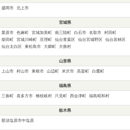
盛岡市
北上市
宮城県
栗原市
色麻町
宮城加美町
南三陸町
白石市
名取市
村田町
柴田町
宮城川崎町
亘理町
仙台青葉区
仙台宮城野区
仙台若林区
仙台太白区
東松島市
大郷町
大衡村
山形県
上山市
村山市
東根市
山辺町
米沢市
高畠町
白鷹町
福島県
三春町
喜多方市
檜枝岐村
只見町
西会津町
福島昭和村
栃木県
那須塩原市中塩原