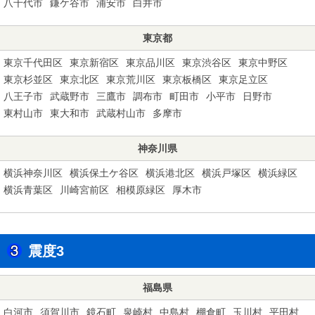
八千代市
鎌ケ谷市
浦安市
白井市
東京都
東京千代田区
東京新宿区
東京品川区
東京渋谷区
東京中野区
東京杉並区
東京北区
東京荒川区
東京板橋区
東京足立区
八王子市
武蔵野市
三鷹市
調布市
町田市
小平市
日野市
東村山市
東大和市
武蔵村山市
多摩市
神奈川県
横浜神奈川区
横浜保土ケ谷区
横浜港北区
横浜戸塚区
横浜緑区
横浜青葉区
川崎宮前区
相模原緑区
厚木市
震度3
福島県
白河市
須賀川市
鏡石町
泉崎村
中島村
棚倉町
玉川村
平田村