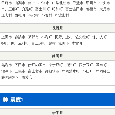
甲府市
山梨市
南アルプス市
山梨北杜市
甲斐市
甲州市
中央市
市川三郷町
身延町
富士川町
昭和町
富士吉田市
都留市
大月市
道志村
西桂町
鳴沢村
小菅村
丹波山村
長野県
上田市
諏訪市
茅野市
小海町
長野川上村
佐久穂町
軽井沢町
御代田町
立科町
富士見町
原村
飯田市
木曽町
静岡県
熱海市
下田市
伊豆の国市
東伊豆町
河津町
西伊豆町
函南町
沼津市
三島市
富士宮市
御殿場市
静岡清水町
小山町
静岡葵区
静岡駿河区
藤枝市
震度1
岩手県