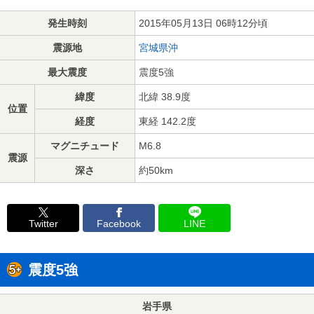
発生時刻
2015年05月13日 06時12分頃
震源地
宮城県沖
最大震度
震度5強
緯度
北緯 38.9度
位置
経度
東経 142.2度
マグニチュード
M6.8
震源
深さ
約50km
Twitter
Facebook
LINE
震度5強
岩手県