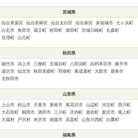
宮城県
仙台青葉区
仙台若林区
仙台太白区
仙台泉区
多賀城市
七ヶ浜町
白石市
角田市
蔵王町
村田町
柴田町
宮城川崎町
丸森町
亘理町
山元町
秋田県
能代市
潟上市
三種町
五城目町
八郎潟町
由利本荘市
横手市
湯沢市
仙北市
秋田美郷町
羽後町
東成瀬村
大館市
鹿角市
北秋田市
山形県
上山市
村山市
天童市
東根市
尾花沢市
山辺町
河北町
西川町
大石田町
鶴岡市
酒田市
三川町
庄内町
遊佐町
新庄市
最上町
大蔵村
戸沢村
米沢市
南陽市
高畠町
山形川西町
白鷹町
福島県