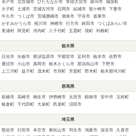
水戸市
北茨城市
ひたちなか市
常陸大宮市
那珂市
城里町
大子町
土浦市
茨城古河市
石岡市
結城市
龍ケ崎市
下妻市
牛久市
つくば市
茨城鹿嶋市
潮来市
守谷市
坂東市
かすみがうら市
桜川市
神栖市
行方市
鉾田市
つくばみらい市
美浦村
阿見町
河内町
八千代町
五霞町
境町
利根町
栃木県
日光市
矢板市
那須塩原市
宇都宮市
足利市
栃木市
佐野市
鹿沼市
小山市
真岡市
栃木さくら市
那須烏山市
下野市
上三川町
益子町
茂木町
市貝町
芳賀町
野木町
栃木那珂川町
群馬県
前橋市
高崎市
桐生市
伊勢崎市
太田市
館林市
安中市
玉村町
板倉町
千代田町
大泉町
邑楽町
沼田市
埼玉県
熊谷市
行田市
本庄市
東松山市
羽生市
鴻巣市
深谷市
久喜市