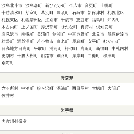
渡島北斗市
渡島森町
新ひだか町
帯広市
音更町
士幌町
十勝清水町
芽室町
幕別町
豊頃町
石狩市
新篠津村
札幌北区
札幌東区
札幌清田区
江別市
千歳市
恵庭市
福島町
知内町
木古内町
上ノ国町
厚沢部町
せたな町
真狩村
倶知安町
岩見沢市
南幌町
長沼町
剣淵町
中富良野町
北見市
胆振伊達市
壮瞥町
洞爺湖町
苫小牧市
白老町
厚真町
安平町
むかわ町
日高地方日高町
平取町
浦河町
様似町
鹿追町
新得町
中札内村
更別村
十勝大樹町
釧路市
釧路町
厚岸町
白糠町
標津町
別海町
青森県
六ヶ所村
中泊町
鰺ヶ沢町
深浦町
西目屋村
大鰐町
大間町
佐井村
岩手県
田野畑村役場