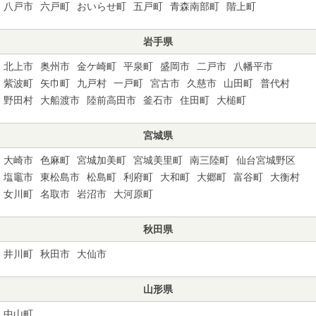
八戸市
六戸町
おいらせ町
五戸町
青森南部町
階上町
岩手県
北上市
奥州市
金ケ崎町
平泉町
盛岡市
二戸市
八幡平市
紫波町
矢巾町
九戸村
一戸町
宮古市
久慈市
山田町
普代村
野田村
大船渡市
陸前高田市
釜石市
住田町
大槌町
宮城県
大崎市
色麻町
宮城加美町
宮城美里町
南三陸町
仙台宮城野区
塩竈市
東松島市
松島町
利府町
大和町
大郷町
富谷町
大衡村
女川町
名取市
岩沼市
大河原町
秋田県
井川町
秋田市
大仙市
山形県
中山町