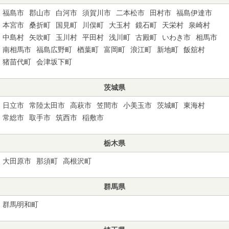
福島市
郡山市
白河市
須賀川市
二本松市
田村市
福島伊達市
本宮市
桑折町
国見町
川俣町
大玉村
鏡石町
天栄村
泉崎村
中島村
矢吹町
玉川村
平田村
浅川町
古殿町
いわき市
相馬市
南相馬市
福島広野町
楢葉町
富岡町
浪江町
新地町
飯舘村
猪苗代町
会津坂下町
茨城県
日立市
常陸太田市
高萩市
笠間市
小美玉市
茨城町
東海村
常総市
取手市
筑西市
稲敷市
栃木県
大田原市
那須町
高根沢町
群馬県
群馬明和町