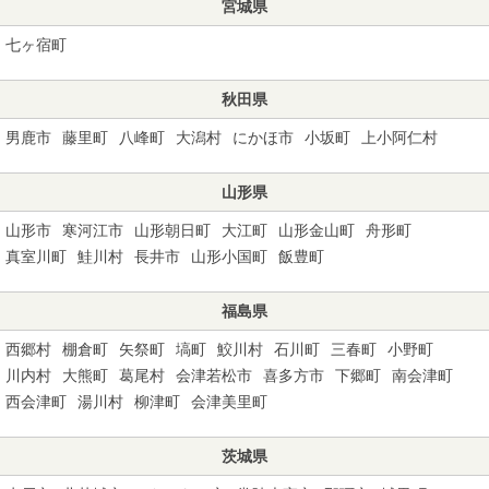
宮城県
七ヶ宿町
秋田県
男鹿市
藤里町
八峰町
大潟村
にかほ市
小坂町
上小阿仁村
山形県
山形市
寒河江市
山形朝日町
大江町
山形金山町
舟形町
真室川町
鮭川村
長井市
山形小国町
飯豊町
福島県
西郷村
棚倉町
矢祭町
塙町
鮫川村
石川町
三春町
小野町
川内村
大熊町
葛尾村
会津若松市
喜多方市
下郷町
南会津町
西会津町
湯川村
柳津町
会津美里町
茨城県