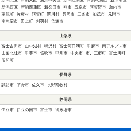
新潟西区
新潟西蒲区
新発田市
燕市
五泉市
阿賀野市
胎内市
聖籠町
弥彦村
阿賀町
関川村
長岡市
三条市
加茂市
見附市
南魚沼市
田上町
刈羽村
佐渡市
山梨県
富士吉田市
山中湖村
鳴沢村
富士河口湖町
甲府市
南アルプス市
山梨北杜市
甲斐市
笛吹市
甲州市
中央市
市川三郷町
富士川町
昭和町
長野県
諏訪市
茅野市
佐久市
長野南牧村
静岡県
伊豆市
伊豆の国市
富士市
御殿場市