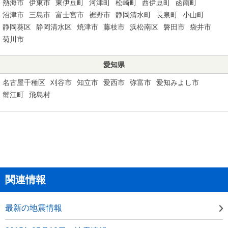
熱海市
伊東市
東伊豆町
河津町
松崎町
西伊豆町
函南町
沼津市
三島市
富士宮市
裾野市
静岡清水町
長泉町
小山町
静岡葵区
静岡清水区
焼津市
藤枝市
浜松南区
磐田市
袋井市
菊川市
愛知県
名古屋千種区
刈谷市
知立市
愛西市
弥富市
愛知みよし市
蟹江町
飛島村
関連情報
最新の地震情報