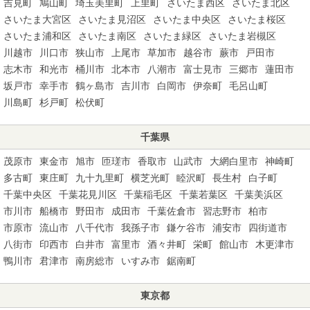
吉見町
鳩山町
埼玉美里町
上里町
さいたま西区
さいたま北区
さいたま大宮区
さいたま見沼区
さいたま中央区
さいたま桜区
さいたま浦和区
さいたま南区
さいたま緑区
さいたま岩槻区
川越市
川口市
狭山市
上尾市
草加市
越谷市
蕨市
戸田市
志木市
和光市
桶川市
北本市
八潮市
富士見市
三郷市
蓮田市
坂戸市
幸手市
鶴ヶ島市
吉川市
白岡市
伊奈町
毛呂山町
川島町
杉戸町
松伏町
千葉県
茂原市
東金市
旭市
匝瑳市
香取市
山武市
大網白里市
神崎町
多古町
東庄町
九十九里町
横芝光町
睦沢町
長生村
白子町
千葉中央区
千葉花見川区
千葉稲毛区
千葉若葉区
千葉美浜区
市川市
船橋市
野田市
成田市
千葉佐倉市
習志野市
柏市
市原市
流山市
八千代市
我孫子市
鎌ケ谷市
浦安市
四街道市
八街市
印西市
白井市
富里市
酒々井町
栄町
館山市
木更津市
鴨川市
君津市
南房総市
いすみ市
鋸南町
東京都