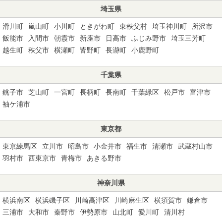
埼玉県
滑川町
嵐山町
小川町
ときがわ町
東秩父村
埼玉神川町
所沢市
飯能市
入間市
朝霞市
新座市
日高市
ふじみ野市
埼玉三芳町
越生町
秩父市
横瀬町
皆野町
長瀞町
小鹿野町
千葉県
銚子市
芝山町
一宮町
長柄町
長南町
千葉緑区
松戸市
富津市
袖ケ浦市
東京都
東京練馬区
立川市
昭島市
小金井市
福生市
清瀬市
武蔵村山市
羽村市
西東京市
青梅市
あきる野市
神奈川県
横浜南区
横浜磯子区
川崎高津区
川崎麻生区
横須賀市
鎌倉市
三浦市
大和市
秦野市
伊勢原市
山北町
愛川町
清川村