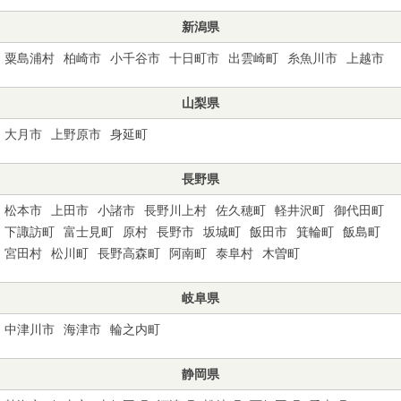
新潟県
粟島浦村
柏崎市
小千谷市
十日町市
出雲崎町
糸魚川市
上越市
山梨県
大月市
上野原市
身延町
長野県
松本市
上田市
小諸市
長野川上村
佐久穂町
軽井沢町
御代田町
下諏訪町
富士見町
原村
長野市
坂城町
飯田市
箕輪町
飯島町
宮田村
松川町
長野高森町
阿南町
泰阜村
木曽町
岐阜県
中津川市
海津市
輪之内町
静岡県