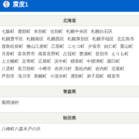
震度1
北海道
七飯町
鹿部町
本別町
当別町
札幌中央区
札幌白石区
札幌豊平区
札幌南区
札幌西区
札幌厚別区
札幌手稲区
北広島市
渡島松前町
檜山江差町
乙部町
ニセコ町
夕張市
由仁町
栗山町
月形町
富良野市
南富良野町
占冠村
豊浦町
登別市
えりも町
上士幌町
足寄町
広尾町
浜中町
標茶町
中標津町
羅臼町
八雲町
長万部町
小樽市
赤井川村
黒松内町
岩内町
北竜町
芦別市
滝川市
美幌町
小清水町
湧別町
弟子屈町
根室市
青森県
風間浦村
秋田県
八峰町八森木戸の沢