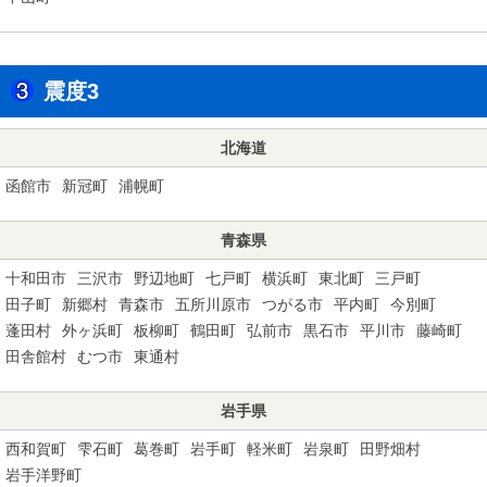
震度3
北海道
函館市
新冠町
浦幌町
青森県
十和田市
三沢市
野辺地町
七戸町
横浜町
東北町
三戸町
田子町
新郷村
青森市
五所川原市
つがる市
平内町
今別町
蓬田村
外ヶ浜町
板柳町
鶴田町
弘前市
黒石市
平川市
藤崎町
田舎館村
むつ市
東通村
岩手県
西和賀町
雫石町
葛巻町
岩手町
軽米町
岩泉町
田野畑村
岩手洋野町