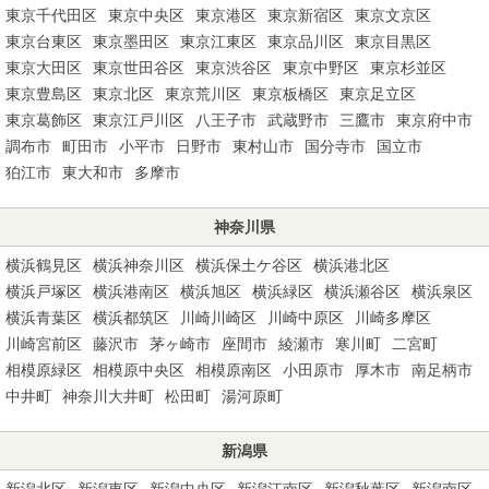
東京千代田区
東京中央区
東京港区
東京新宿区
東京文京区
東京台東区
東京墨田区
東京江東区
東京品川区
東京目黒区
東京大田区
東京世田谷区
東京渋谷区
東京中野区
東京杉並区
東京豊島区
東京北区
東京荒川区
東京板橋区
東京足立区
東京葛飾区
東京江戸川区
八王子市
武蔵野市
三鷹市
東京府中市
調布市
町田市
小平市
日野市
東村山市
国分寺市
国立市
狛江市
東大和市
多摩市
神奈川県
横浜鶴見区
横浜神奈川区
横浜保土ケ谷区
横浜港北区
横浜戸塚区
横浜港南区
横浜旭区
横浜緑区
横浜瀬谷区
横浜泉区
横浜青葉区
横浜都筑区
川崎川崎区
川崎中原区
川崎多摩区
川崎宮前区
藤沢市
茅ヶ崎市
座間市
綾瀬市
寒川町
二宮町
相模原緑区
相模原中央区
相模原南区
小田原市
厚木市
南足柄市
中井町
神奈川大井町
松田町
湯河原町
新潟県
新潟北区
新潟東区
新潟中央区
新潟江南区
新潟秋葉区
新潟南区