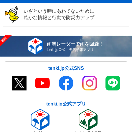
いざという時にあわてないために
確かな情報と行動で防災力アップ
雨雲レーダーで雨を回避！
tenki.jp公式 天気予報アプリ
tenki.jp公式SNS
tenki.jp公式アプリ