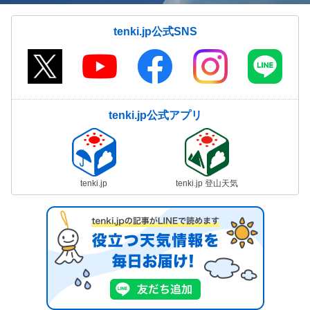
tenki.jp公式SNS
tenki.jp公式アプリ
tenki.jp
tenki.jp 登山天気