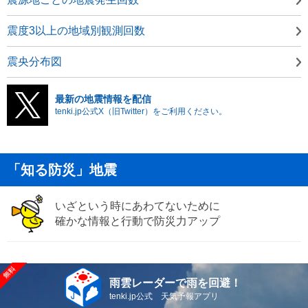
震度3以上の地域別観測回数
震央分布図
最新の地震情報を配信
tenki.jp公式X（旧Twitter）をご利用ください。
「知る防災」地震
いざという時にあわてないために
確かな情報と行動で防災力アップ
雨雲レーダーで雨を回避！
tenki.jp公式 天気予報アプリ