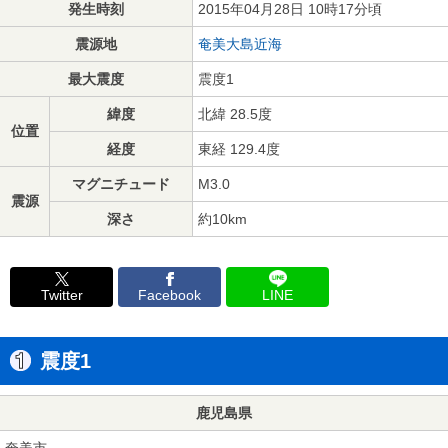
発生時刻
2015年04月28日 10時17分頃
震源地
奄美大島近海
最大震度
震度1
緯度
北緯 28.5度
位置
経度
東経 129.4度
マグニチュード
M3.0
震源
深さ
約10km
Twitter
Facebook
LINE
震度1
鹿児島県
奄美市