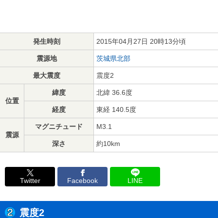
発生時刻
2015年04月27日 20時13分頃
震源地
茨城県北部
最大震度
震度2
緯度
北緯 36.6度
位置
経度
東経 140.5度
マグニチュード
M3.1
震源
深さ
約10km
Twitter
Facebook
LINE
震度2