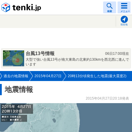
tenki.jp
検索
メニュー
現在地
台風13号情報
06日17:00現在
大型で強い台風13号が南大東島の北東約130kmを西北西に進んで
います
過去の地震情報
2015年04月27日
20時13分頃発生した地震(最大震度2)
地震情報
2015年04月27日20:18発表