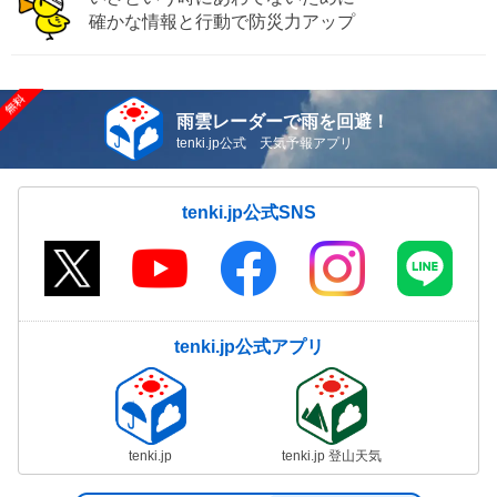
確かな情報と行動で防災力アップ
雨雲レーダーで雨を回避！
tenki.jp公式 天気予報アプリ
tenki.jp公式SNS
tenki.jp公式アプリ
tenki.jp
tenki.jp 登山天気