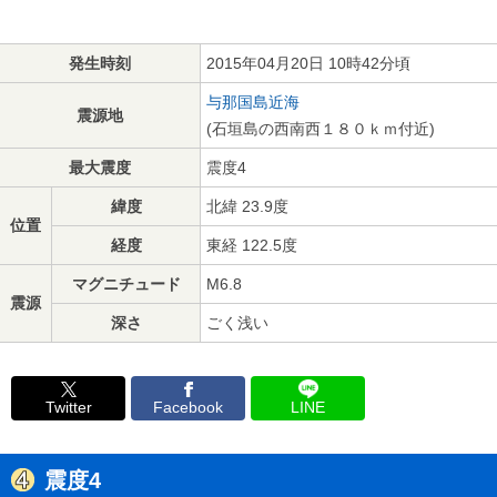
発生時刻
2015年04月20日 10時42分頃
与那国島近海
震源地
(石垣島の西南西１８０ｋｍ付近)
最大震度
震度4
緯度
北緯 23.9度
位置
経度
東経 122.5度
マグニチュード
M6.8
震源
深さ
ごく浅い
Twitter
Facebook
LINE
震度4