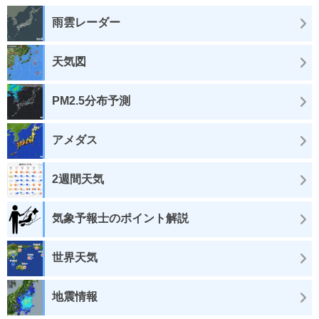
雨雲レーダー
天気図
PM2.5分布予測
アメダス
2週間天気
気象予報士のポイント解説
世界天気
地震情報