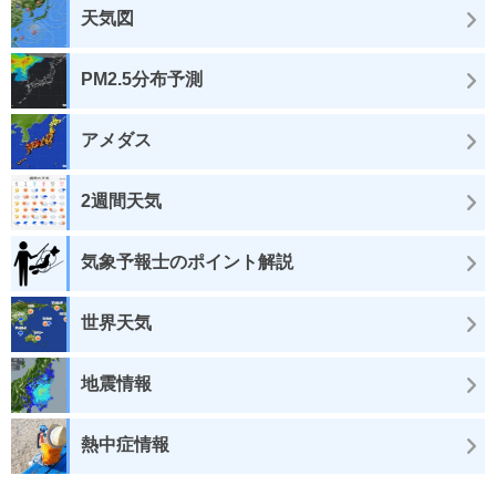
天気図
PM2.5分布予測
アメダス
2週間天気
気象予報士のポイント解説
世界天気
地震情報
熱中症情報