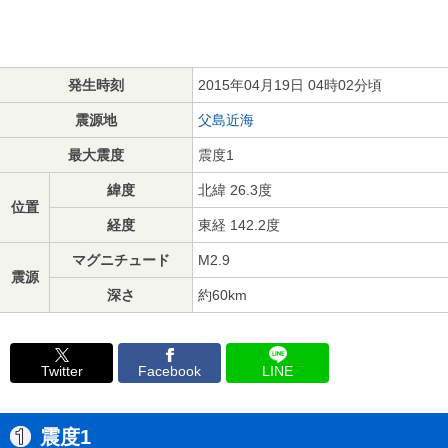
発生時刻
2015年04月19日 04時02分頃
震源地
父島近海
最大震度
震度1
緯度
北緯 26.3度
位置
経度
東経 142.2度
マグニチュード
M2.9
震源
深さ
約60km
Twitter
Facebook
LINE
震度1