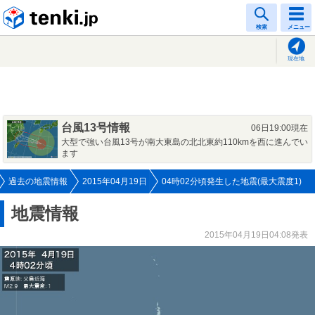
tenki.jp
検索
メニュー
現在地
台風13号情報
06日19:00現在
大型で強い台風13号が南大東島の北北東約110kmを西に進んでい
ます
過去の地震情報
2015年04月19日
04時02分頃発生した地震(最大震度1)
地震情報
2015年04月19日04:08発表