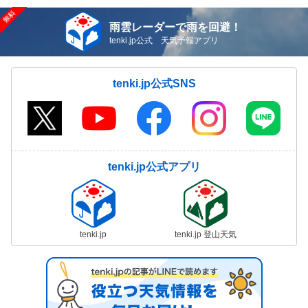
雨雲レーダーで雨を回避！
tenki.jp公式 天気予報アプリ
tenki.jp公式SNS
tenki.jp公式アプリ
tenki.jp
tenki.jp 登山天気