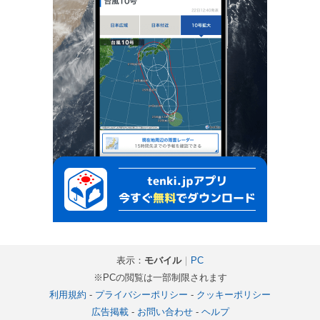
表示：
モバイル
｜
PC
※PCの閲覧は一部制限されます
利用規約
-
プライバシーポリシー
-
クッキーポリシー
広告掲載
-
お問い合わせ
-
ヘルプ