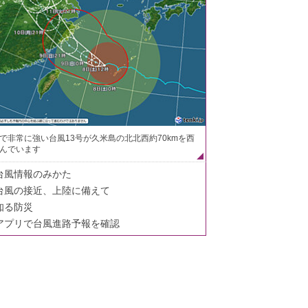
で非常に強い台風13号が久米島の北北西約70kmを西
んでいます
台風情報のみかた
台風の接近、上陸に備えて
知る防災
アプリで台風進路予報を確認