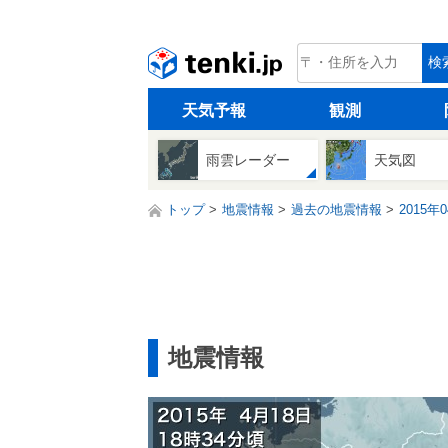
tenki.jp
検
天気予報
観測
雨雲レーダー
天気図
トップ
地震情報
過去の地震情報
2015年
地震情報