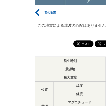
前の地震
この地震による津波の心配はありません
発生時刻
震源地
最大震度
緯度
位置
経度
マグニチュード