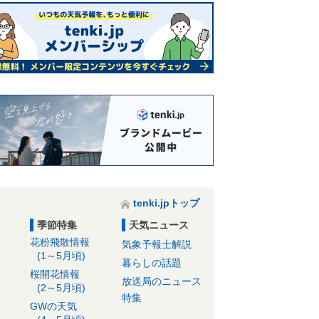
tenki.jpトップ
季節特集
天気ニュース
花粉飛散情報
気象予報士解説
(1～5月頃)
暮らしの話題
桜開花情報
放送局のニュース
(2～5月頃)
特集
GWの天気