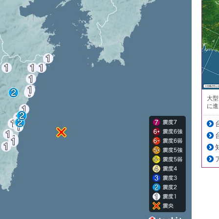
大型
に進