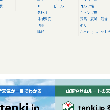
災
傘
ビール
ゴルフ場
紫外線
キャンプ場
体感温度
競馬・競艇・競輪
洗車
釣り
睡眠
お出かけスポット