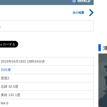
次の地震
。
2015年04月18日 18時34分頃
日向灘
震度2
北緯 32.0度
東経 132.1度
M4.6