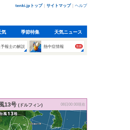
tenki.jpトップ
｜
サイトマップ
｜
ヘルプ
天気
季節特集
天気ニュース
象予報士の解説
熱中症情報
注目
風13号
(ドルフィン)
08日00:00現在