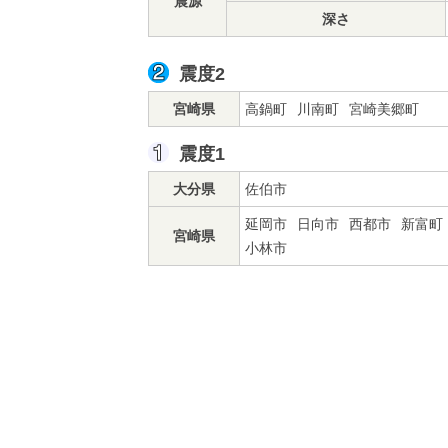
震源
深さ
震度2
宮崎県
高鍋町
川南町
宮崎美郷町
震度1
大分県
佐伯市
延岡市
日向市
西都市
新富町
宮崎県
小林市