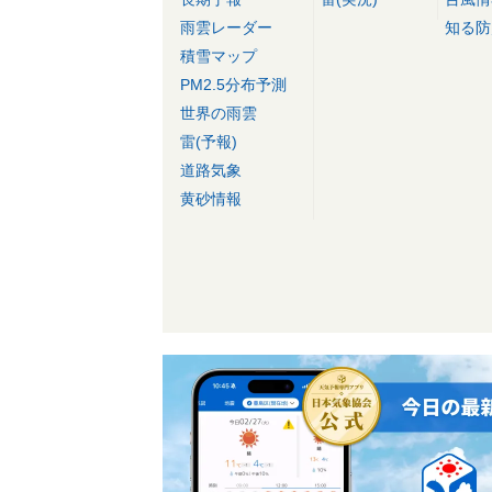
雨雲レーダー
知る防
積雪マップ
PM2.5分布予測
世界の雨雲
雷(予報)
道路気象
黄砂情報