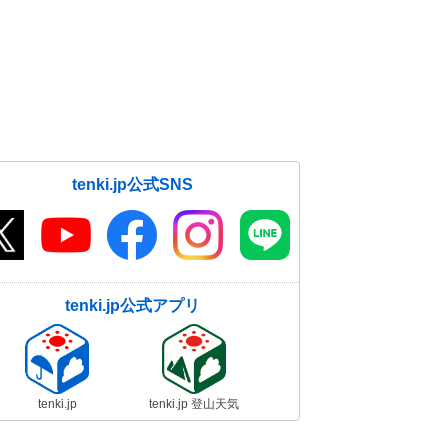
tenki.jp公式SNS
tenki.jp公式アプリ
tenki.jp
tenki.jp 登山天気