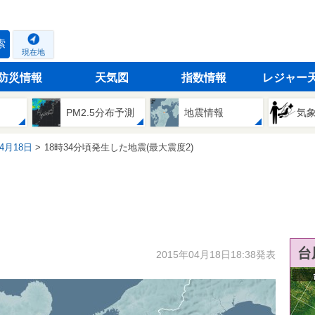
索
現在地
防災情報
天気図
指数情報
レジャー
PM2.5分布予測
地震情報
気
04月18日
18時34分頃発生した地震(最大震度2)
台
2015年04月18日18:38発表