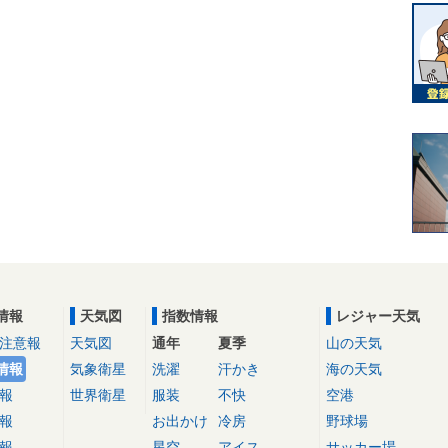
情報
天気図
指数情報
レジャー天気
注意報
天気図
通年
夏季
山の天気
情報
気象衛星
洗濯
汗かき
海の天気
報
世界衛星
服装
不快
空港
報
お出かけ
冷房
野球場
報
星空
アイス
サッカー場