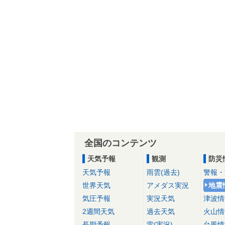
全国のコンテンツ
天気予報
観測
防災
天気予報
雨雲(過去)
警報・
世界天気
アメダス実況
地震
気圧予報
実況天気
津波情
2週間天気
過去天気
火山情
長期予報
雷(実況)
台風情