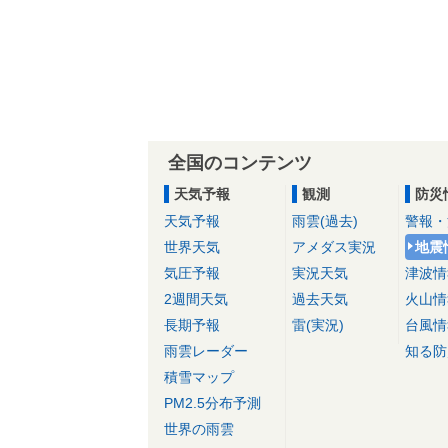
全国のコンテンツ
天気予報
観測
防災
天気予報
雨雲(過去)
警報・
世界天気
アメダス実況
地震
気圧予報
実況天気
津波情
2週間天気
過去天気
火山情
長期予報
雷(実況)
台風情
雨雲レーダー
知る防
積雪マップ
PM2.5分布予測
世界の雨雲