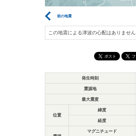
前の地震
この地震による津波の心配はありません
発生時刻
震源地
最大震度
緯度
位置
経度
マグニチュード