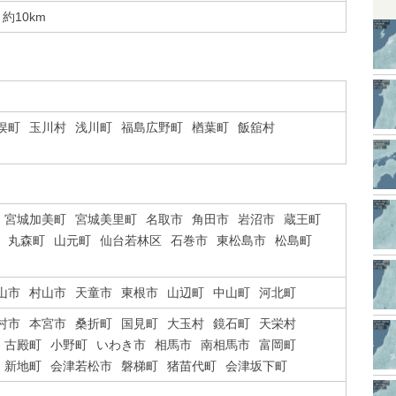
約10km
俣町
玉川村
浅川町
福島広野町
楢葉町
飯舘村
宮城加美町
宮城美里町
名取市
角田市
岩沼市
蔵王町
丸森町
山元町
仙台若林区
石巻市
東松島市
松島町
山市
村山市
天童市
東根市
山辺町
中山町
河北町
村市
本宮市
桑折町
国見町
大玉村
鏡石町
天栄村
古殿町
小野町
いわき市
相馬市
南相馬市
富岡町
新地町
会津若松市
磐梯町
猪苗代町
会津坂下町