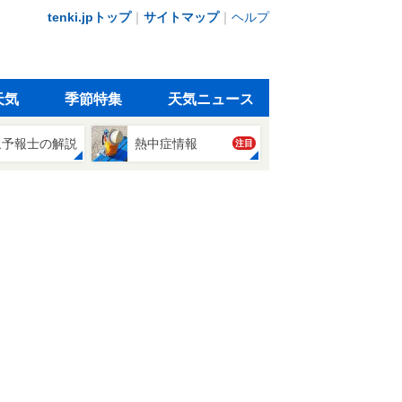
tenki.jpトップ
｜
サイトマップ
｜
ヘルプ
天気
季節特集
天気ニュース
象予報士の解説
熱中症情報
注目