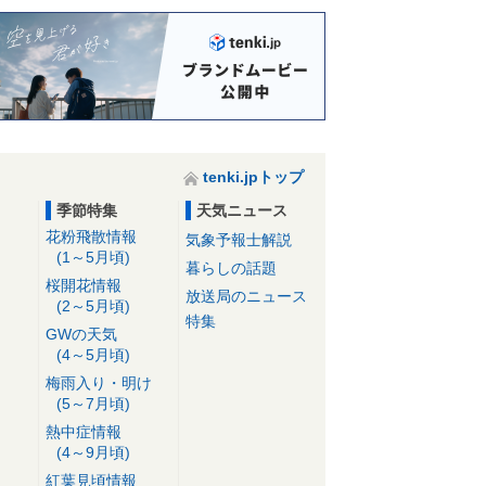
tenki.jpトップ
季節特集
天気ニュース
花粉飛散情報
気象予報士解説
(1～5月頃)
暮らしの話題
桜開花情報
放送局のニュース
(2～5月頃)
特集
GWの天気
(4～5月頃)
梅雨入り・明け
(5～7月頃)
熱中症情報
(4～9月頃)
紅葉見頃情報