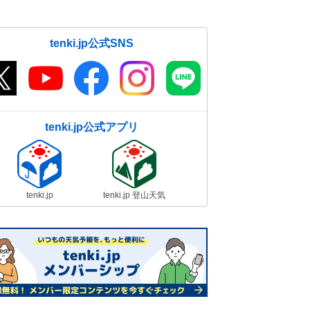
tenki.jp公式SNS
tenki.jp公式アプリ
tenki.jp
tenki.jp 登山天気