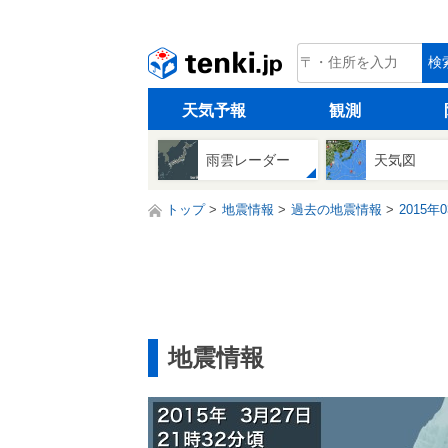
tenki.jp
検
天気予報
観測
雨雲レーダー
天気図
トップ
地震情報
過去の地震情報
2015年
地震情報