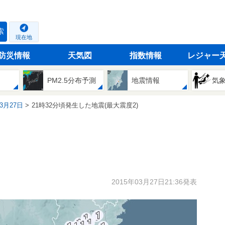
索
現在地
防災情報
天気図
指数情報
レジャー
PM2.5分布予測
地震情報
気
03月27日
21時32分頃発生した地震(最大震度2)
2015年03月27日21:36発表