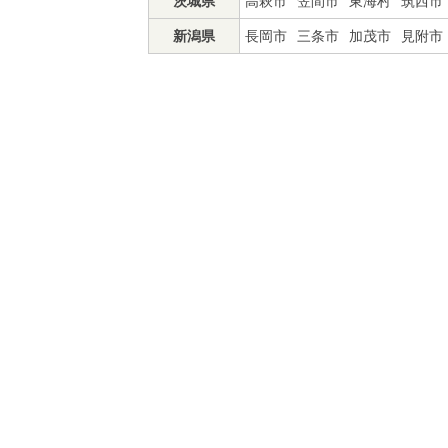
茨城県
高萩市
笠間市
東海村
筑西市
新潟県
長岡市
三条市
加茂市
見附市