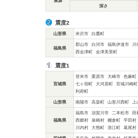
震源
深さ
震度2
山形県
米沢市
白鷹町
郡山市
白河市
福島伊達市
川
福島県
西会津町
会津美里町
震度1
登米市
栗原市
大崎市
色麻町
宮城県
七ヶ宿町
大河原町
宮城川崎町
利府町
山形県
南陽市
高畠町
山形川西町
上
福島市
須賀川市
二本松市
田
福島県
西郷村
泉崎村
棚倉町
平田村
川内村
大熊町
浪江町
葛尾村