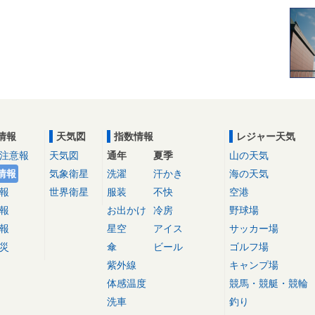
情報
天気図
指数情報
レジャー天気
注意報
天気図
通年
夏季
山の天気
情報
気象衛星
洗濯
汗かき
海の天気
報
世界衛星
服装
不快
空港
報
お出かけ
冷房
野球場
報
星空
アイス
サッカー場
災
傘
ビール
ゴルフ場
紫外線
キャンプ場
体感温度
競馬・競艇・競輪
洗車
釣り