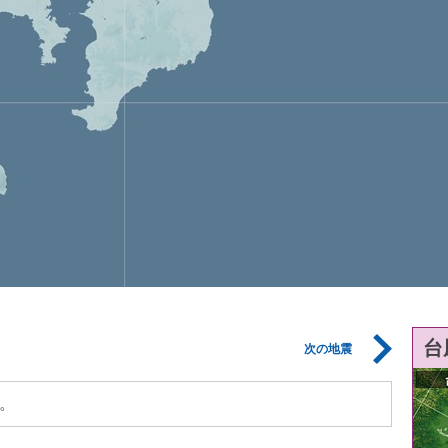
台
次の地震
。