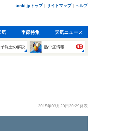
tenki.jpトップ
｜
サイトマップ
｜
ヘルプ
天気
季節特集
天気ニュース
象予報士の解説
熱中症情報
注目
2015年03月20日20:29発表