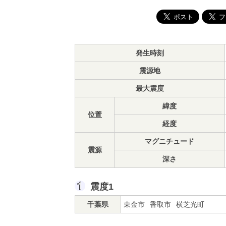
発生時刻
震源地
最大震度
緯度
位置
経度
マグニチュード
震源
深さ
震度1
千葉県
東金市
香取市
横芝光町