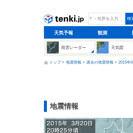
tenki.jp
検
天気予報
観測
雨雲レーダー
天気図
トップ
地震情報
過去の地震情報
2015年
地震情報