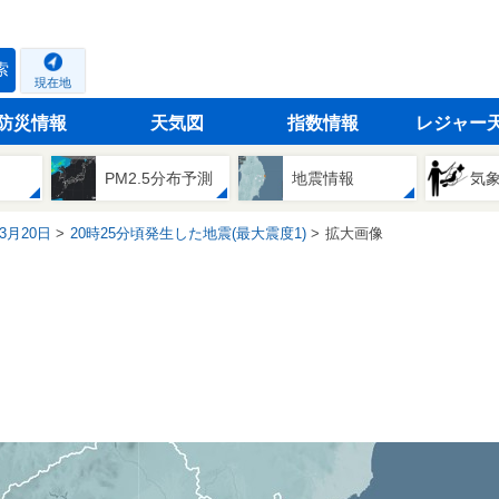
索
現在地
防災情報
天気図
指数情報
レジャー
PM2.5分布予測
地震情報
気
03月20日
20時25分頃発生した地震(最大震度1)
拡大画像