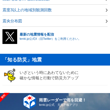
震度3以上の地域別観測回数
震央分布図
最新の地震情報を配信
tenki.jp公式X（旧Twitter）をご利用ください。
「知る防災」地震
いざという時にあわてないために
確かな情報と行動で防災力アップ
雨雲レーダーで雨を回避！
tenki.jp公式 天気予報アプリ