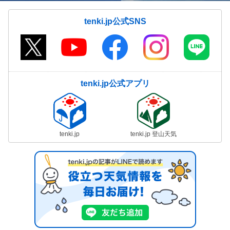
tenki.jp公式SNS
tenki.jp公式アプリ
tenki.jp
tenki.jp 登山天気