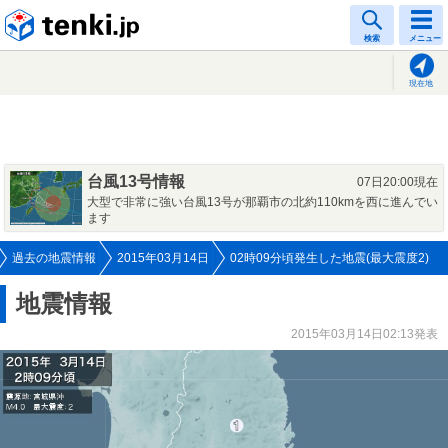
tenki.jp
検索
メニュー
現在地
台風13号情報
07日20:00現在
大型で非常に強い台風13号が那覇市の北約110kmを西に進んでい
ます
過去の地震情報
2015年03月14日
02時09分頃発生した地震(最大震度2)
地震情報
2015年03月14日02:13発表