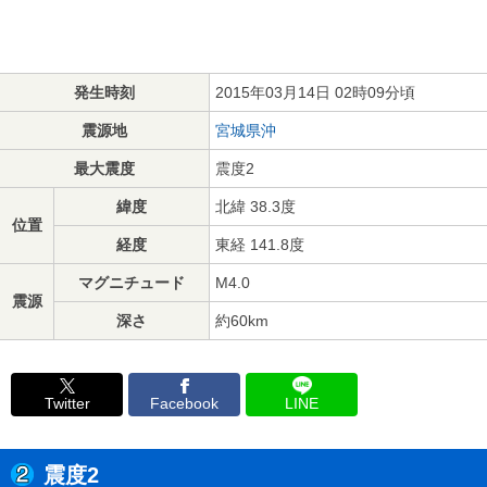
発生時刻
2015年03月14日 02時09分頃
震源地
宮城県沖
最大震度
震度2
緯度
北緯 38.3度
位置
経度
東経 141.8度
マグニチュード
M4.0
震源
深さ
約60km
Twitter
Facebook
LINE
震度2