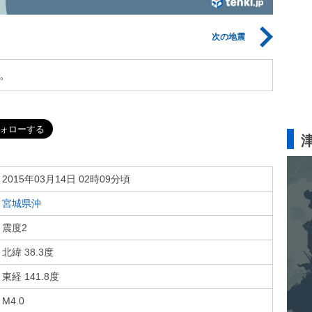
次の地震
。
2015年03月14日 02時09分頃
宮城県沖
震度2
北緯 38.3度
東経 141.8度
M4.0