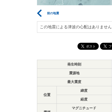
前の地震
この地震による津波の心配はありません
発生時刻
震源地
最大震度
緯度
位置
経度
マグニチュード