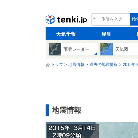
tenki.jp
検
天気予報
観測
雨雲レーダー
天気図
トップ
地震情報
過去の地震情報
2015年
地震情報