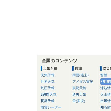
全国のコンテンツ
天気予報
観測
防災
天気予報
雨雲(過去)
警報・
世界天気
アメダス実況
地震
気圧予報
実況天気
津波情
2週間天気
過去天気
火山情
長期予報
雷(実況)
台風情
雨雲レーダー
知る防