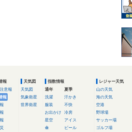
情報
天気図
指数情報
レジャー天気
注意報
天気図
通年
夏季
山の天気
情報
気象衛星
洗濯
汗かき
海の天気
報
世界衛星
服装
不快
空港
報
お出かけ
冷房
野球場
報
星空
アイス
サッカー場
災
傘
ビール
ゴルフ場