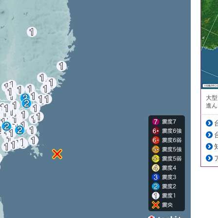
大型
進ん