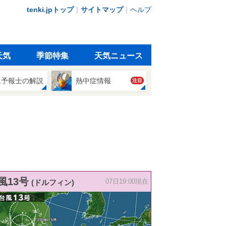
tenki.jpトップ
｜
サイトマップ
｜
ヘルプ
天気
季節特集
天気ニュース
象予報士の解説
熱中症情報
注目
風13号
(ドルフィン)
07日19:00現在