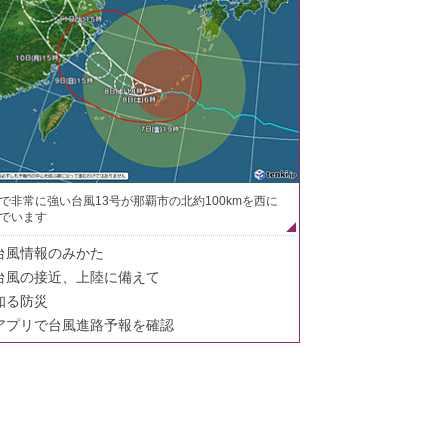
で非常に強い台風13号が那覇市の北約100kmを西に
でいます
台風情報のみかた
台風の接近、上陸に備えて
知る防災
アプリで台風進路予報を確認