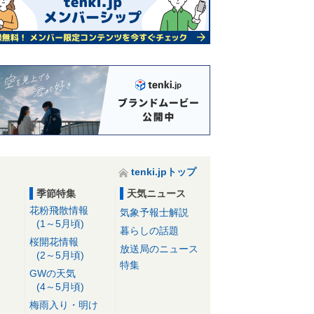
tenki.jpトップ
季節特集
天気ニュース
花粉飛散情報
気象予報士解説
(1～5月頃)
暮らしの話題
桜開花情報
放送局のニュース
(2～5月頃)
特集
GWの天気
(4～5月頃)
梅雨入り・明け