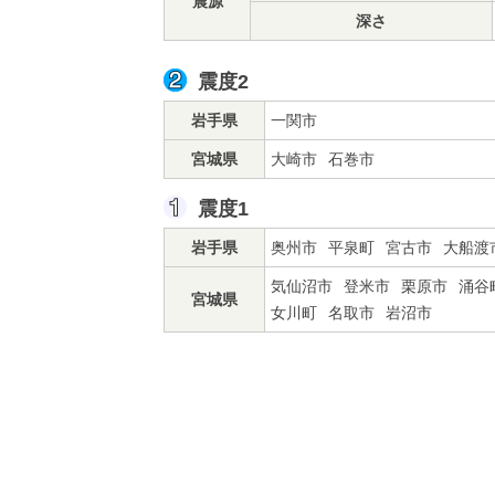
震源
深さ
震度2
岩手県
一関市
宮城県
大崎市
石巻市
震度1
岩手県
奥州市
平泉町
宮古市
大船渡
気仙沼市
登米市
栗原市
涌谷
宮城県
女川町
名取市
岩沼市