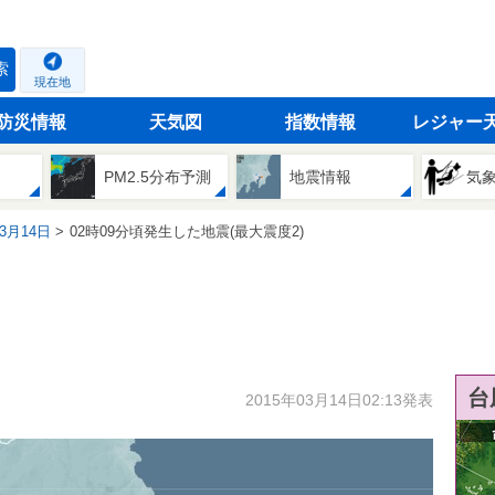
索
現在地
防災情報
天気図
指数情報
レジャー
PM2.5分布予測
地震情報
気
03月14日
02時09分頃発生した地震(最大震度2)
台
2015年03月14日02:13発表