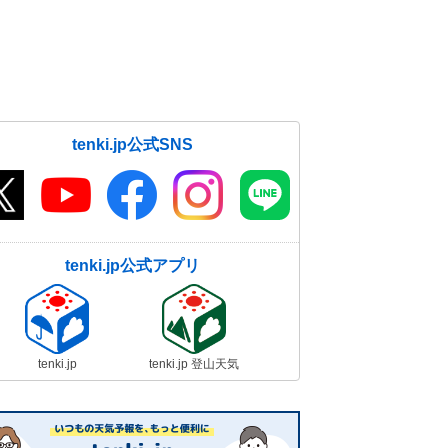
tenki.jp公式SNS
tenki.jp公式アプリ
tenki.jp
tenki.jp 登山天気