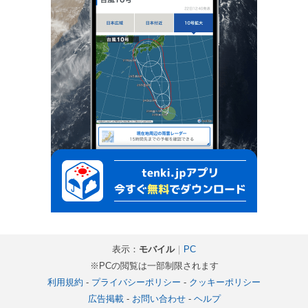
表示：
モバイル
｜
PC
※PCの閲覧は一部制限されます
利用規約
-
プライバシーポリシー
-
クッキーポリシー
広告掲載
-
お問い合わせ
-
ヘルプ