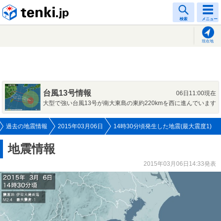
tenki.jp
検索
メニュー
現在地
台風13号情報
06日11:00現在
大型で強い台風13号が南大東島の東約220kmを西に進んでいます
過去の地震情報
2015年03月06日
14時30分頃発生した地震(最大震度1)
地震情報
2015年03月06日14:33発表