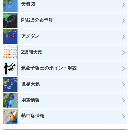
天気図
PM2.5分布予測
アメダス
2週間天気
気象予報士のポイント解説
世界天気
地震情報
熱中症情報