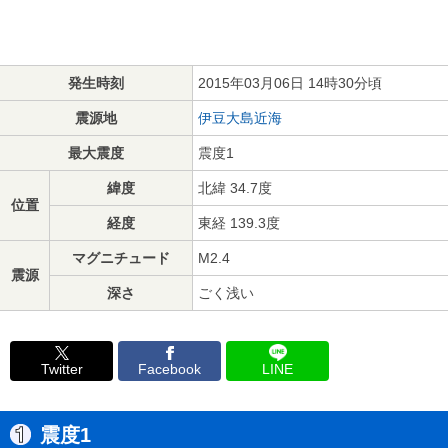
発生時刻
2015年03月06日 14時30分頃
震源地
伊豆大島近海
最大震度
震度1
緯度
北緯 34.7度
位置
経度
東経 139.3度
マグニチュード
M2.4
震源
深さ
ごく浅い
Twitter
Facebook
LINE
震度1