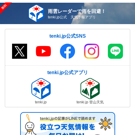
雨雲レーダーで雨を回避！
tenki.jp公式 天気予報アプリ
tenki.jp公式SNS
tenki.jp公式アプリ
tenki.jp
tenki.jp 登山天気