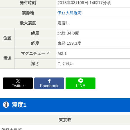
発生時刻
2015年03月06日 14時17分頃
震源地
伊豆大島近海
最大震度
震度1
緯度
北緯 34.8度
位置
経度
東経 139.3度
マグニチュード
M2.1
震源
深さ
ごく浅い
Twitter
Facebook
LINE
震度1
東京都
伊豆大島町