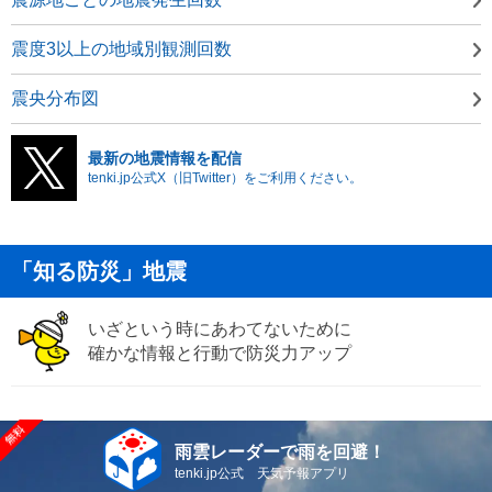
震度3以上の地域別観測回数
震央分布図
最新の地震情報を配信
tenki.jp公式X（旧Twitter）をご利用ください。
「知る防災」地震
いざという時にあわてないために
確かな情報と行動で防災力アップ
雨雲レーダーで雨を回避！
tenki.jp公式 天気予報アプリ