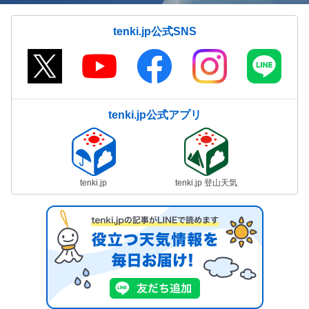
tenki.jp公式SNS
tenki.jp公式アプリ
tenki.jp
tenki.jp 登山天気