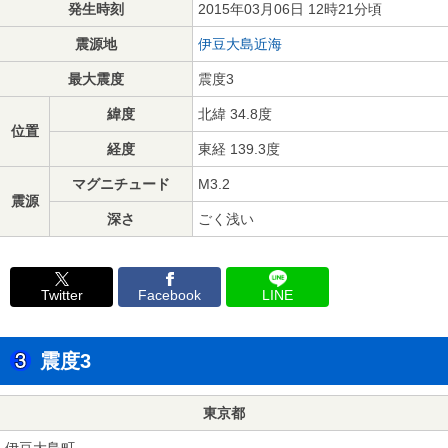
発生時刻
2015年03月06日 12時21分頃
震源地
伊豆大島近海
最大震度
震度3
緯度
北緯 34.8度
位置
経度
東経 139.3度
マグニチュード
M3.2
震源
深さ
ごく浅い
Twitter
Facebook
LINE
震度3
東京都
伊豆大島町