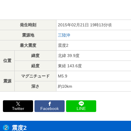
発生時刻
2015年02月21日 19時13分頃
震源地
三陸沖
最大震度
震度2
緯度
北緯 39.9度
位置
経度
東経 143.6度
マグニチュード
M5.9
震源
深さ
約10km
Twitter
Facebook
LINE
震度2