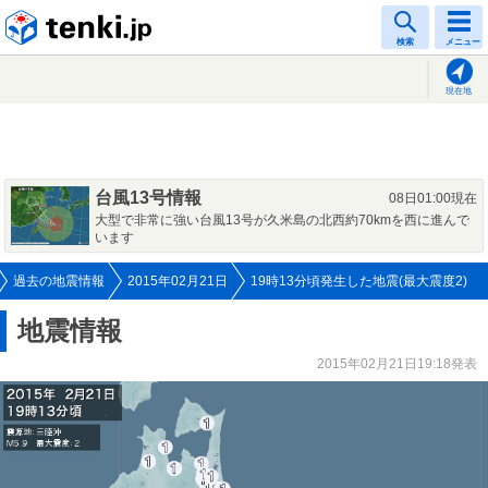
tenki.jp
検索
メニュー
現在地
台風13号情報
08日01:00現在
大型で非常に強い台風13号が久米島の北西約70kmを西に進んで
います
過去の地震情報
2015年02月21日
19時13分頃発生した地震(最大震度2)
地震情報
2015年02月21日19:18発表