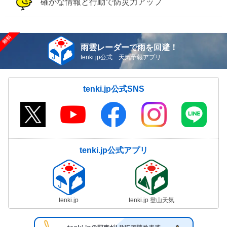
確かな情報と行動で防災力アップ
雨雲レーダーで雨を回避！
tenki.jp公式 天気予報アプリ
tenki.jp公式SNS
tenki.jp公式アプリ
tenki.jp
tenki.jp 登山天気