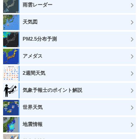
雨雲レーダー
天気図
PM2.5分布予測
アメダス
2週間天気
気象予報士のポイント解説
世界天気
地震情報