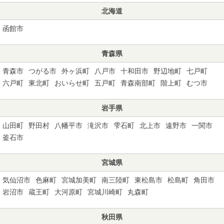
北海道
函館市
青森県
青森市
つがる市
外ヶ浜町
八戸市
十和田市
野辺地町
七戸町
六戸町
東北町
おいらせ町
五戸町
青森南部町
階上町
むつ市
岩手県
山田町
野田村
八幡平市
滝沢市
雫石町
北上市
遠野市
一関市
釜石市
宮城県
気仙沼市
色麻町
宮城加美町
南三陸町
東松島市
松島町
角田市
岩沼市
蔵王町
大河原町
宮城川崎町
丸森町
秋田県