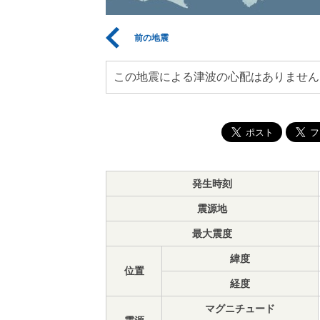
前の地震
この地震による津波の心配はありません
発生時刻
震源地
最大震度
緯度
位置
経度
マグニチュード