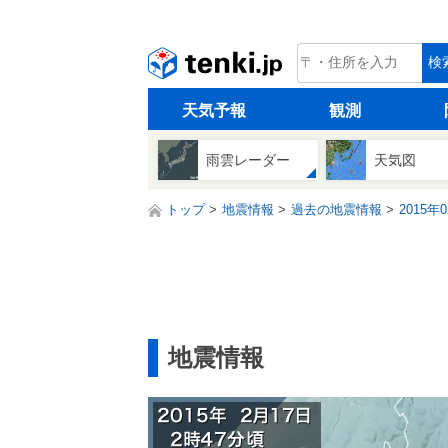
tenki.jp
検
天気予報
観測
雨雲レーダー
天気図
トップ
地震情報
過去の地震情報
2015年
地震情報