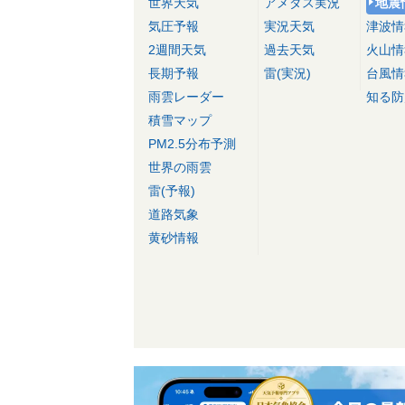
世界天気
アメダス実況
地震
気圧予報
実況天気
津波情
2週間天気
過去天気
火山情
長期予報
雷(実況)
台風情
雨雲レーダー
知る防
積雪マップ
PM2.5分布予測
世界の雨雲
雷(予報)
道路気象
黄砂情報