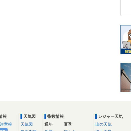
情報
天気図
指数情報
レジャー天気
注意報
天気図
通年
夏季
山の天気