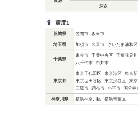
震源
深さ
震度1
茨城県
笠間市
坂東市
埼玉県
加須市
久喜市
さいたま浦和区
東金市
千葉中央区
千葉花見川
千葉県
八千代市
白井市
東京千代田区
東京港区
東京新
東京都
東京世田谷区
東京渋谷区
東京
三鷹市
調布市
小平市
国分寺
神奈川県
横浜神奈川区
横浜青葉区