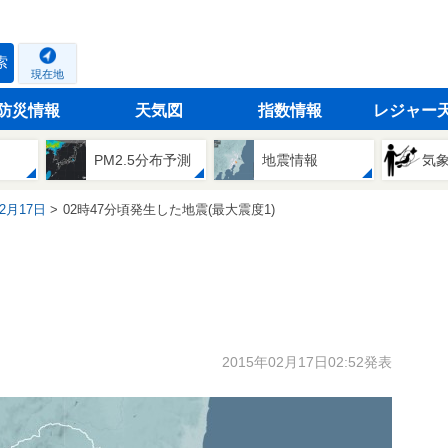
索
現在地
防災情報
天気図
指数情報
レジャー
PM2.5分布予測
地震情報
気
02月17日
02時47分頃発生した地震(最大震度1)
2015年02月17日02:52発表