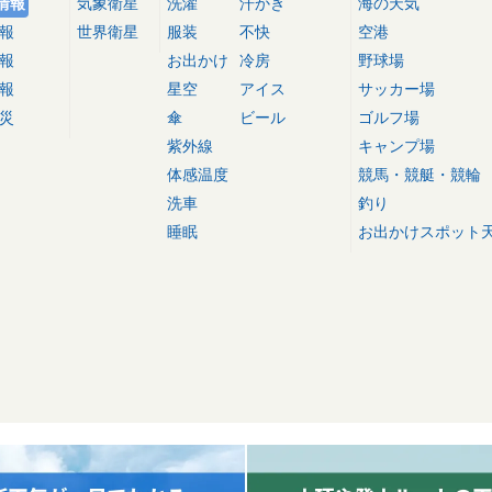
情報
気象衛星
洗濯
汗かき
海の天気
報
世界衛星
服装
不快
空港
報
お出かけ
冷房
野球場
報
星空
アイス
サッカー場
災
傘
ビール
ゴルフ場
紫外線
キャンプ場
体感温度
競馬・競艇・競輪
洗車
釣り
睡眠
お出かけスポット