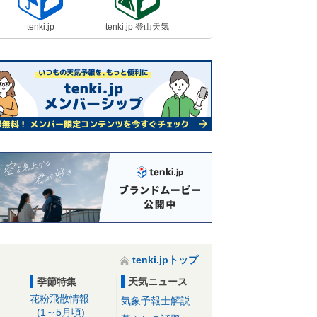
tenki.jp
tenki.jp 登山天気
tenki.jpトップ
季節特集
天気ニュース
花粉飛散情報
気象予報士解説
(1～5月頃)