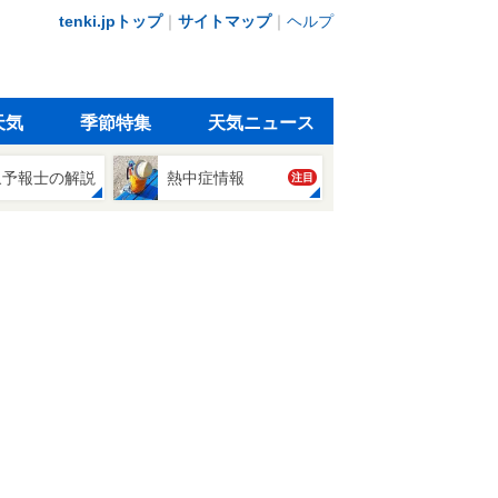
tenki.jpトップ
｜
サイトマップ
｜
ヘルプ
天気
季節特集
天気ニュース
象予報士の解説
熱中症情報
注目