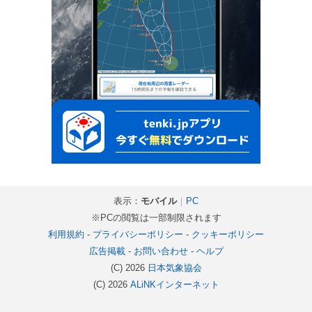
表示：
モバイル
｜
PC
※PCの閲覧は一部制限されます
利用規約
-
プライバシーポリシー
-
クッキーポリシー
広告掲載
-
お問い合わせ
-
ヘルプ
(C) 2026
日本気象協会
(C) 2026
ALiNKインターネット