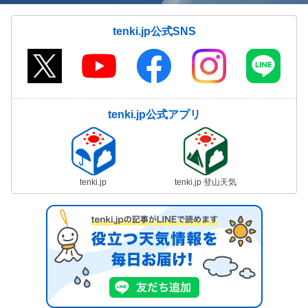
tenki.jp公式SNS
tenki.jp公式アプリ
tenki.jp
tenki.jp 登山天気