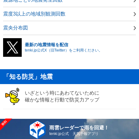
震度3以上の地域別観測回数
震央分布図
最新の地震情報を配信
tenki.jp公式X（旧Twitter）をご利用ください。
「知る防災」地震
いざという時にあわてないために
確かな情報と行動で防災力アップ
雨雲レーダーで雨を回避！
tenki.jp公式 天気予報アプリ