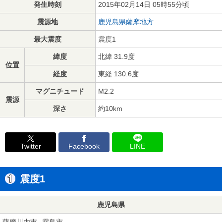
発生時刻
2015年02月14日 05時55分頃
震源地
鹿児島県薩摩地方
最大震度
震度1
緯度
北緯 31.9度
位置
経度
東経 130.6度
マグニチュード
M2.2
震源
深さ
約10km
Twitter
Facebook
LINE
震度1
鹿児島県
薩摩川内市
霧島市