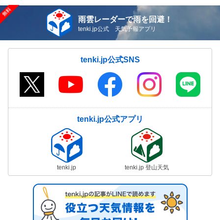
雨雲レーダーで雨を回避！
tenki.jp公式 天気予報アプリ
tenki.jp公式SNS
tenki.jp公式アプリ
tenki.jp
tenki.jp 登山天気