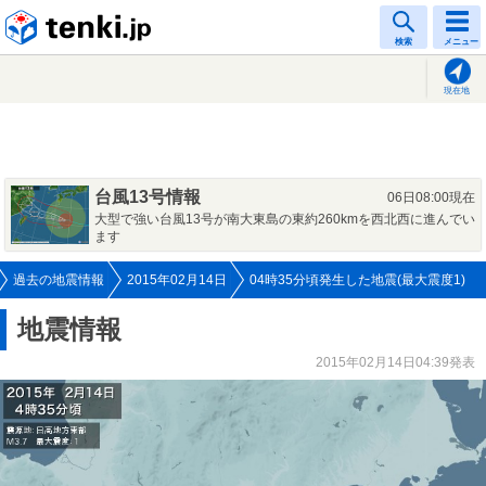
tenki.jp
検索
メニュー
現在地
台風13号情報
06日08:00現在
大型で強い台風13号が南大東島の東約260kmを西北西に進んでい
ます
過去の地震情報
2015年02月14日
04時35分頃発生した地震(最大震度1)
地震情報
2015年02月14日04:39発表