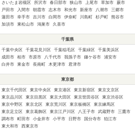
さいたま岩槻区
所沢市
春日部市
狭山市
上尾市
草加市
蕨市
戸田市
入間市
朝霞市
志木市
和光市
新座市
八潮市
三郷市
蓮田市
幸手市
吉川市
白岡市
伊奈町
川島町
杉戸町
熊谷市
加須市
東松山市
鴻巣市
久喜市
千葉県
千葉中央区
千葉花見川区
千葉稲毛区
千葉緑区
千葉美浜区
成田市
柏市
市原市
八千代市
我孫子市
鎌ケ谷市
浦安市
白井市
東金市
長南町
木更津市
君津市
東京都
東京千代田区
東京中央区
東京港区
東京新宿区
東京文京区
東京品川区
東京目黒区
東京大田区
東京世田谷区
東京渋谷区
東京中野区
東京北区
東京荒川区
東京板橋区
東京練馬区
東京足立区
東京葛飾区
東京江戸川区
八王子市
武蔵野市
三鷹市
調布市
町田市
小金井市
小平市
日野市
国分寺市
狛江市
東大和市
西東京市