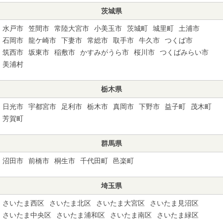
茨城県
水戸市
笠間市
常陸大宮市
小美玉市
茨城町
城里町
土浦市
石岡市
龍ケ崎市
下妻市
常総市
取手市
牛久市
つくば市
筑西市
坂東市
稲敷市
かすみがうら市
桜川市
つくばみらい市
美浦村
栃木県
日光市
宇都宮市
足利市
栃木市
真岡市
下野市
益子町
茂木町
芳賀町
群馬県
沼田市
前橋市
桐生市
千代田町
邑楽町
埼玉県
さいたま西区
さいたま北区
さいたま大宮区
さいたま見沼区
さいたま中央区
さいたま浦和区
さいたま南区
さいたま緑区