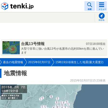
tenki.jp
検索
メニュー
現在地
台風13号情報
07日18:00現在
大型で非常に強い台風13号が名護市の北約50kmを西に進んでい
ます
過去の地震情報
2015年02月07日
15時19分頃発生した地震(最大震度2)
地震情報
2015年02月07日15:23発表