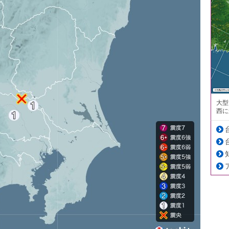
大型
西に