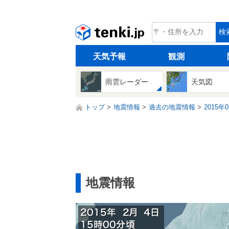
tenki.jp
検
天気予報
観測
雨雲レーダー
天気図
トップ
地震情報
過去の地震情報
2015年
地震情報