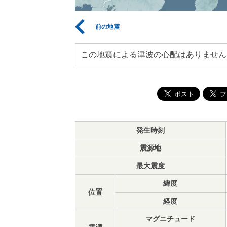
前の地震
この地震による津波の心配はありません
発生時刻
震源地
最大震度
緯度
位置
経度
マグニチュード