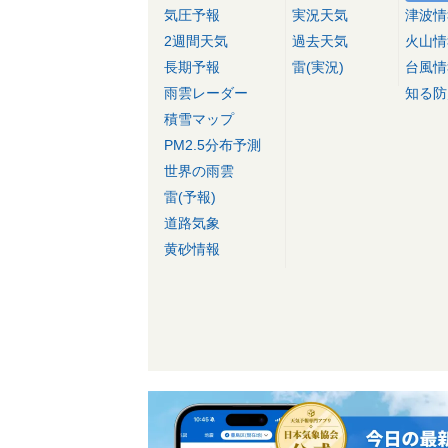
気圧予報
実況天気
津波情
2週間天気
過去天気
火山情
長期予報
雷(実況)
台風情
雨雲レーダー
知る防
積雪マップ
PM2.5分布予測
世界の雨雲
雷(予報)
道路気象
黄砂情報