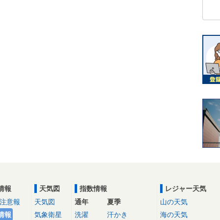
情報
天気図
指数情報
レジャー天気
注意報
天気図
通年
夏季
山の天気
情報
気象衛星
洗濯
汗かき
海の天気