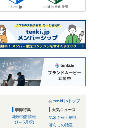
tenki.jp
tenki.jp 登山天気
tenki.jpトップ
季節特集
天気ニュース
花粉飛散情報
気象予報士解説
(1～5月頃)
暮らしの話題