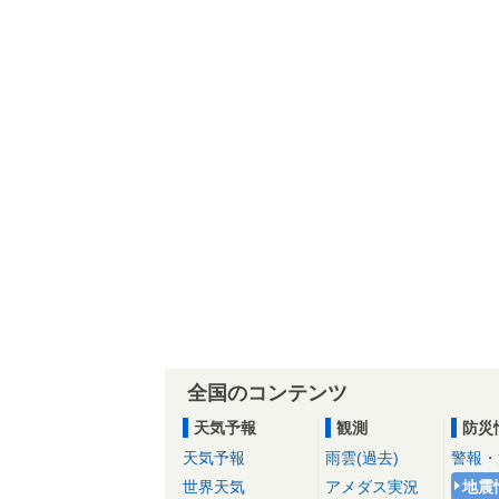
全国のコンテンツ
天気予報
観測
防災
天気予報
雨雲(過去)
警報・
世界天気
アメダス実況
地震