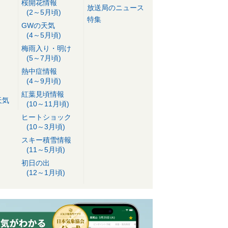
桜開花情報
放送局のニュース
(2～5月頃)
特集
GWの天気
(4～5月頃)
梅雨入り・明け
(5～7月頃)
熱中症情報
(4～9月頃)
紅葉見頃情報
天気
(10～11月頃)
ヒートショック
(10～3月頃)
スキー積雪情報
(11～5月頃)
初日の出
(12～1月頃)