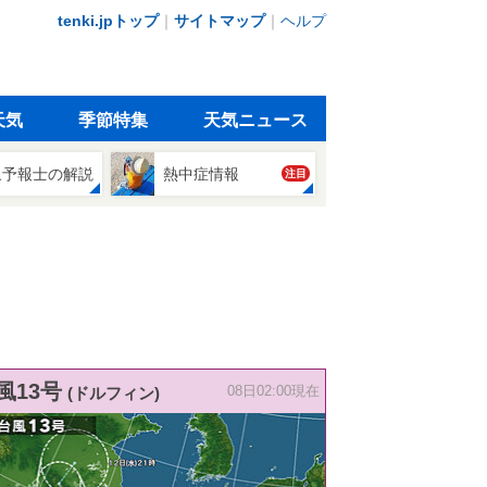
tenki.jpトップ
｜
サイトマップ
｜
ヘルプ
天気
季節特集
天気ニュース
象予報士の解説
熱中症情報
注目
風13号
(ドルフィン)
08日02:00現在