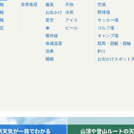
報
世界衛星
服装
不快
空港
報
お出かけ
冷房
野球場
報
星空
アイス
サッカー場
災
傘
ビール
ゴルフ場
紫外線
キャンプ場
体感温度
競馬・競艇・競輪
洗車
釣り
睡眠
お出かけスポット