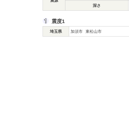
震源
深さ
震度1
埼玉県
加須市
東松山市