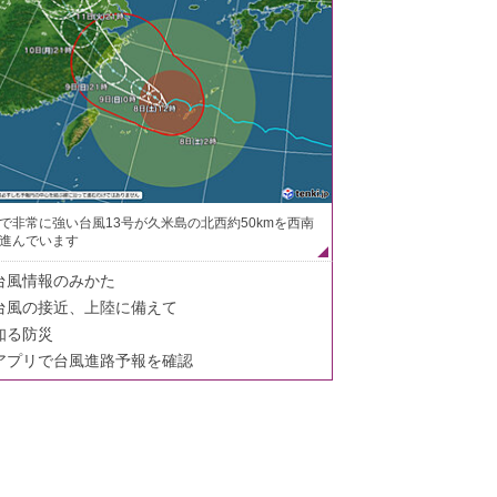
で非常に強い台風13号が久米島の北西約50kmを西南
進んでいます
台風情報のみかた
台風の接近、上陸に備えて
知る防災
アプリで台風進路予報を確認