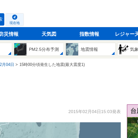
索
現在地
防災情報
天気図
指数情報
レジャー
PM2.5分布予測
地震情報
気
02月04日
15時00分頃発生した地震(最大震度1)
台
2015年02月04日15:03発表