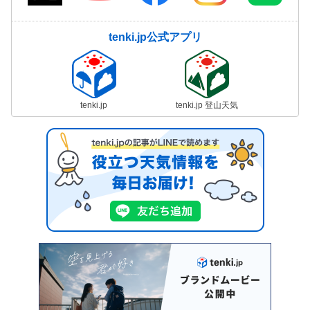
tenki.jp公式アプリ
tenki.jp
tenki.jp 登山天気