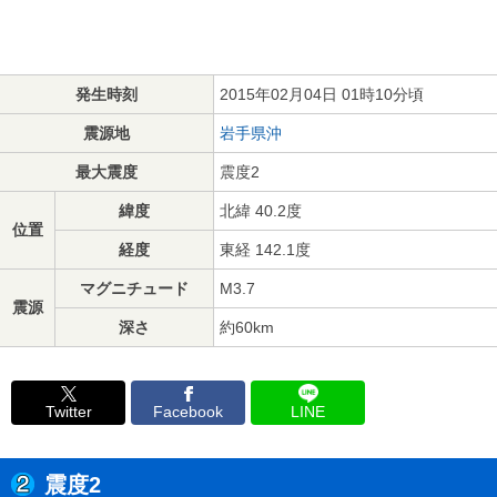
発生時刻
2015年02月04日 01時10分頃
震源地
岩手県沖
最大震度
震度2
緯度
北緯 40.2度
位置
経度
東経 142.1度
マグニチュード
M3.7
震源
深さ
約60km
Twitter
Facebook
LINE
震度2