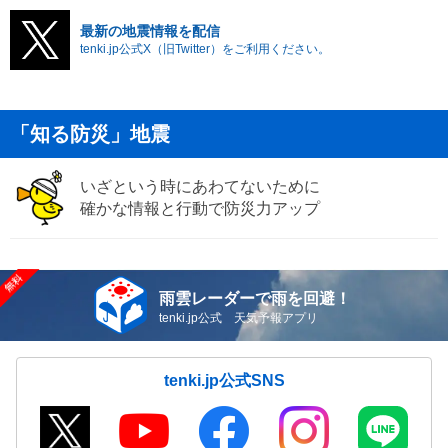
最新の地震情報を配信
tenki.jp公式X（旧Twitter）をご利用ください。
「知る防災」地震
いざという時にあわてないために
確かな情報と行動で防災力アップ
雨雲レーダーで雨を回避！
tenki.jp公式 天気予報アプリ
tenki.jp公式SNS