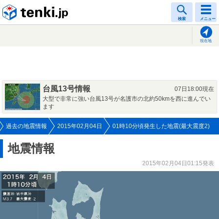
tenki.jp
検索
メニュー
現在地
台風13号情報
07日18:00現在
大型で非常に強い台風13号が名護市の北約50kmを西に進んでい
ます
過去の地震情報
2015年02月04日
01時10分頃発生した地震(最大震度2)
地震情報
2015年02月04日01:15発表