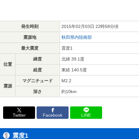
発生時刻
2015年02月03日 22時58分頃
震源地
秋田県内陸南部
最大震度
震度1
緯度
北緯 39.1度
位置
経度
東経 140.5度
マグニチュード
M2.2
震源
深さ
約10km
Twitter
Facebook
LINE
震度1