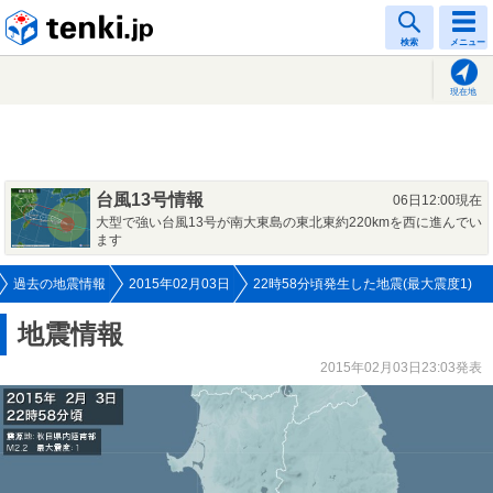
tenki.jp
検索
メニュー
現在地
台風13号情報
06日12:00現在
大型で強い台風13号が南大東島の東北東約220kmを西に進んでい
ます
過去の地震情報
2015年02月03日
22時58分頃発生した地震(最大震度1)
地震情報
2015年02月03日23:03発表