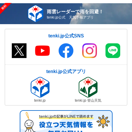
雨雲レーダーで雨を回避！
tenki.jp公式 天気予報アプリ
tenki.jp公式SNS
tenki.jp公式アプリ
tenki.jp
tenki.jp 登山天気