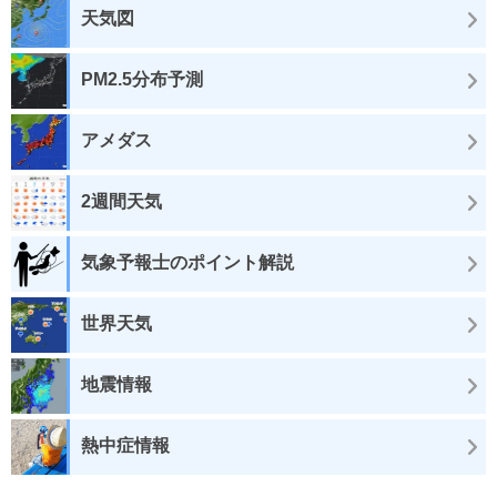
天気図
PM2.5分布予測
アメダス
2週間天気
気象予報士のポイント解説
世界天気
地震情報
熱中症情報