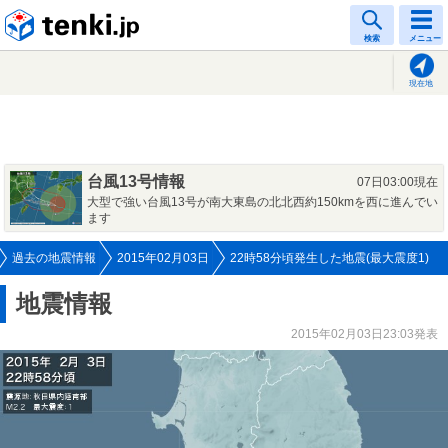
tenki.jp
検索
メニュー
現在地
台風13号情報
07日03:00現在
大型で強い台風13号が南大東島の北北西約150kmを西に進んでい
ます
過去の地震情報
2015年02月03日
22時58分頃発生した地震(最大震度1)
地震情報
2015年02月03日23:03発表