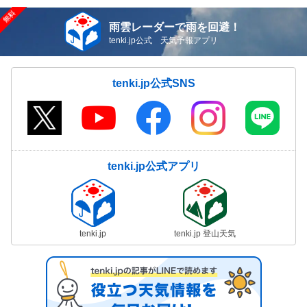
雨雲レーダーで雨を回避！
tenki.jp公式 天気予報アプリ
tenki.jp公式SNS
tenki.jp公式アプリ
tenki.jp
tenki.jp 登山天気