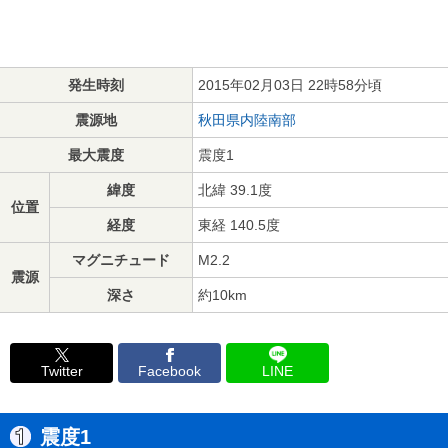
発生時刻
2015年02月03日 22時58分頃
震源地
秋田県内陸南部
最大震度
震度1
緯度
北緯 39.1度
位置
経度
東経 140.5度
マグニチュード
M2.2
震源
深さ
約10km
Twitter
Facebook
LINE
震度1