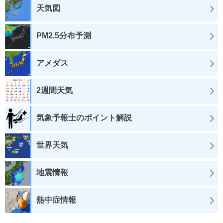
天気図
PM2.5分布予測
アメダス
2週間天気
気象予報士のポイント解説
世界天気
地震情報
熱中症情報