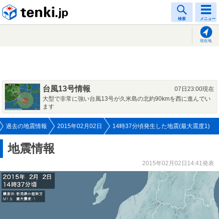
tenki.jp
検索
メニュー
現在地
台風13号情報
07日23:00現在
大型で非常に強い台風13号が久米島の北約90kmを西に進んでい
ます
過去の地震情報
2015年02月02日
14時37分頃発生した地震(最大震度1)
地震情報
2015年02月02日14:41発表