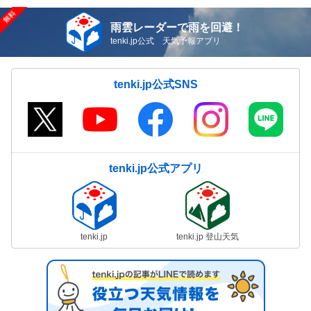
雨雲レーダーで雨を回避！
tenki.jp公式 天気予報アプリ
tenki.jp公式SNS
tenki.jp公式アプリ
tenki.jp
tenki.jp 登山天気