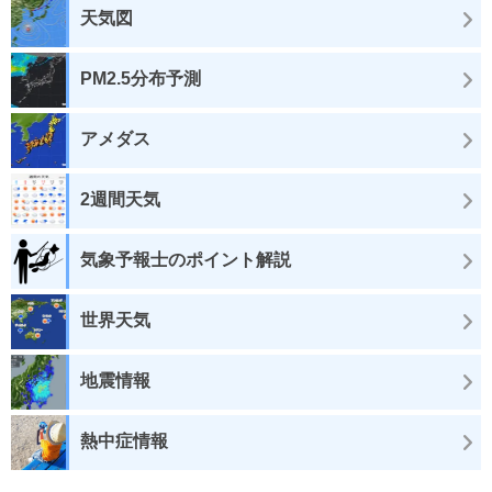
天気図
PM2.5分布予測
アメダス
2週間天気
気象予報士のポイント解説
世界天気
地震情報
熱中症情報