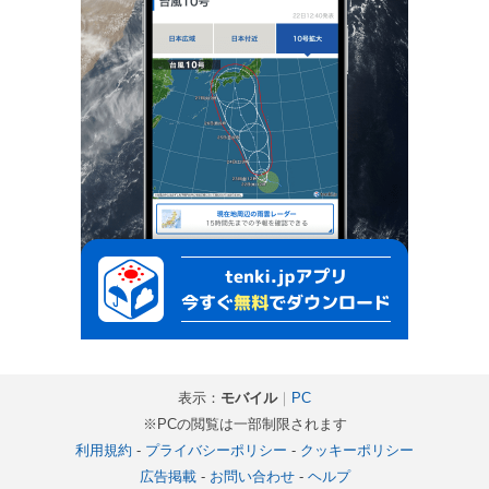
表示：
モバイル
｜
PC
※PCの閲覧は一部制限されます
利用規約
-
プライバシーポリシー
-
クッキーポリシー
広告掲載
-
お問い合わせ
-
ヘルプ