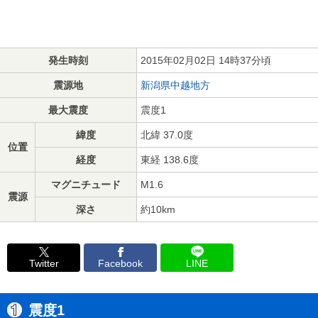
発生時刻
2015年02月02日 14時37分頃
震源地
新潟県中越地方
最大震度
震度1
緯度
北緯 37.0度
位置
経度
東経 138.6度
マグニチュード
M1.6
震源
深さ
約10km
Twitter
Facebook
LINE
震度1