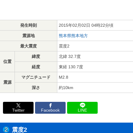
発生時刻
2015年02月02日 04時22分頃
震源地
熊本県熊本地方
最大震度
震度2
緯度
北緯 32.7度
位置
経度
東経 130.7度
マグニチュード
M2.8
震源
深さ
約10km
Twitter
Facebook
LINE
震度2