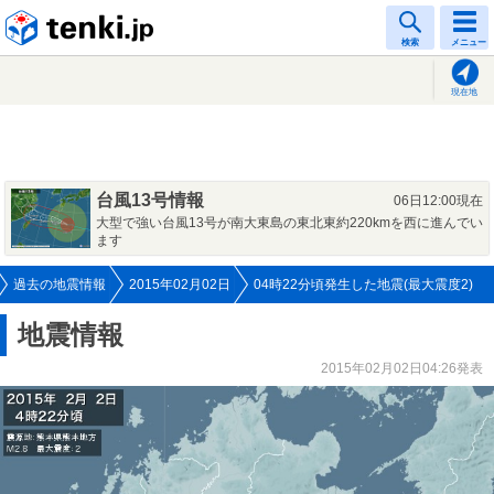
tenki.jp
検索
メニュー
現在地
台風13号情報
06日12:00現在
大型で強い台風13号が南大東島の東北東約220kmを西に進んでい
ます
過去の地震情報
2015年02月02日
04時22分頃発生した地震(最大震度2)
地震情報
2015年02月02日04:26発表