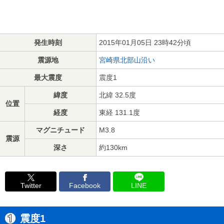
発生時刻
2015年01月05日 23時42分頃
震源地
宮崎県北部山沿い
最大震度
震度1
緯度
北緯 32.5度
位置
経度
東経 131.1度
マグニチュード
M3.8
震源
深さ
約130km
Twitter
Facebook
LINE
震度1