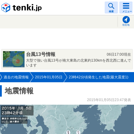
tenki.jp
検索
メニュー
現在地
台風13号情報
06日17:00現在
大型で強い台風13号が南大東島の北東約130kmを西北西に進んで
います
過去の地震情報
2015年01月05日
23時42分頃発生した地震(最大震度1)
地震情報
2015年01月05日23:47発表