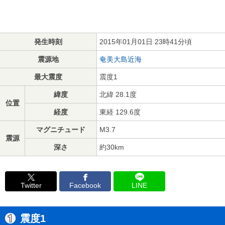
発生時刻
2015年01月01日 23時41分頃
震源地
奄美大島近海
最大震度
震度1
緯度
北緯 28.1度
位置
経度
東経 129.6度
マグニチュード
M3.7
震源
深さ
約30km
Twitter
Facebook
LINE
震度1