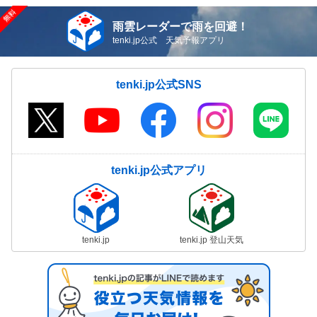
雨雲レーダーで雨を回避！
tenki.jp公式 天気予報アプリ
tenki.jp公式SNS
tenki.jp公式アプリ
tenki.jp
tenki.jp 登山天気