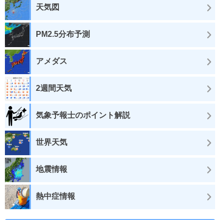
天気図
PM2.5分布予測
アメダス
2週間天気
気象予報士のポイント解説
世界天気
地震情報
熱中症情報